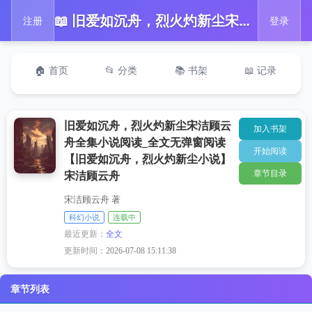
📖 旧爱如沉舟，烈火灼新尘宋洁顾云舟全集小说阅读_全文无弹窗阅读【旧爱如沉舟，烈火灼新尘小说】宋洁顾云舟
注册
登录
🏠 首页
📂 分类
📚 书架
📖 记录
旧爱如沉舟，烈火灼新尘宋洁顾云
加入书架
舟全集小说阅读_全文无弹窗阅读
开始阅读
【旧爱如沉舟，烈火灼新尘小说】
章节目录
宋洁顾云舟
宋洁顾云舟 著
科幻小说
连载中
最近更新：
全文
更新时间：
2026-07-08 15:11:38
章节列表