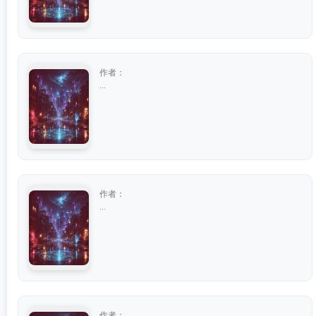
作者：
...
作者：
...
作者：