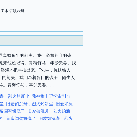
新尘宋洁顾云舟
偶遇离婚多年的前夫。我们牵着各自的孩
。原来他还记得。青梅竹马，年少夫妻。我
淡淡地把手抽出来。“先生，你认错人
年的前夫。我们牵着各自的孩子，陌生人
。青梅竹马，年少夫妻。...
舟，烈火灼新尘
我被推上记忆审判台
尘
旧爱如沉舟，烈火灼新尘
旧爱如沉
富闺蜜悔疯了
旧爱如沉舟，烈火灼新
后，首富闺蜜悔疯了
旧爱如沉舟，烈火