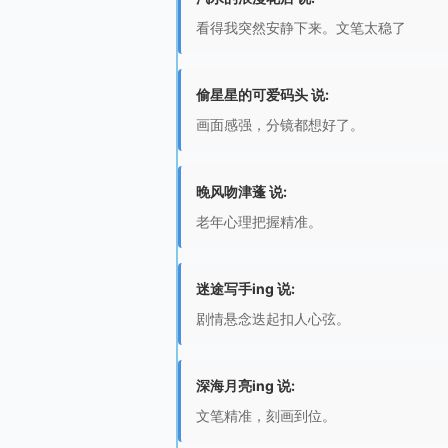
看得我突然安静下来。文笔太稳了
偷星星的可爱码头 说:
画面感强，分镜都想好了。
晚风吻津蓬 说:
老年心理把握精准。
迷途写手ing 说:
剧情悬念迭起扣人心弦。
深海月亮ing 说:
文笔精准，刻画到位。