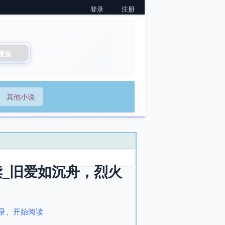
登录
注册
搜索
其他小说
_旧爱如沉舟，烈火
录
、
开始阅读