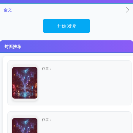
全文
开始阅读
封面推荐
作者：
...
作者：
...