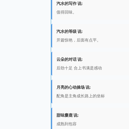
汽水的写作 说:
值得回味。
汽水的等级 说:
开篇惊艳，后面有点平。
云朵的对话 说:
后劲十足 合上书满是感动
月亮的心动操场 说:
配角是主角成长路上的坐标
甜味麋鹿 说:
成熟到包容