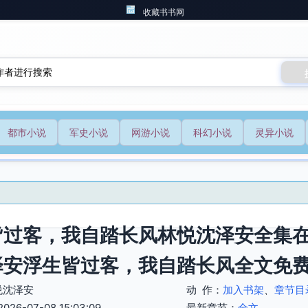
收藏书书网
都市小说
军史小说
网游小说
科幻小说
灵异小说
皆过客，我自踏长风林悦沈泽安全集在
泽安浮生皆过客，我自踏长风全文免
悦沈泽安
动 作：
加入书架
、
章节目
6-07-08 15:03:09
最新章节：
全文