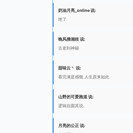
奶油月亮_online 说:
绝了
晚风拂湘枝 说:
古老到神秘
甜味云丶 说:
看完满是感慨 人生原来如此
山野的可爱跑道 说:
逻辑自圆其说。
月亮的公正 说: