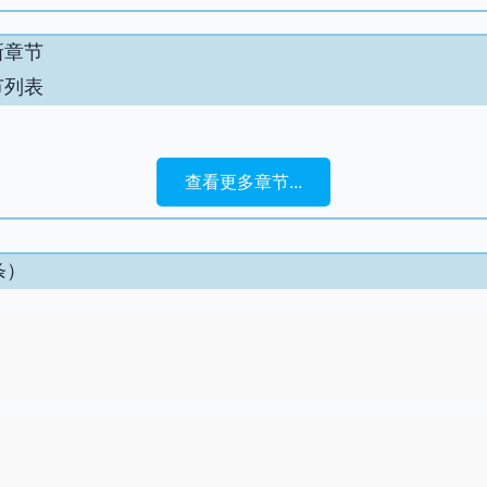
新章节
节列表
查看更多章节...
条）