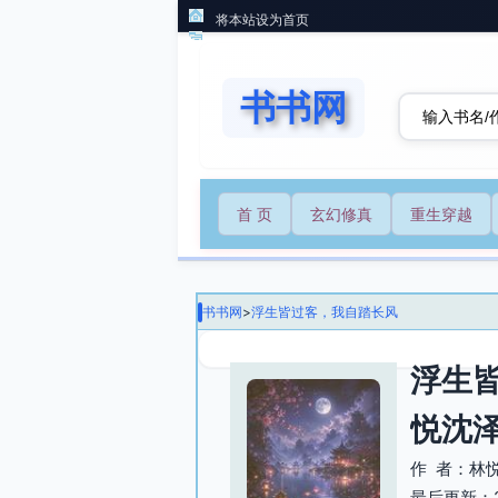
将本站设为首页
书书网
首 页
玄幻修真
重生穿越
书书网
>
浮生皆过客，我自踏长风
浮生
悦沈
作 者：林
最后更新：202