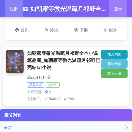
📖 如朝露等微光温疏月祁野全本小说笔趣阁_如朝露等微光温疏月祁野已完结txt小说
注册
登录
🏠 首页
📂 分类
📚 书架
📖 记录
如朝露等微光温疏月祁野全本小说
加入书架
笔趣阁_如朝露等微光温疏月祁野已
开始阅读
完结txt小说
章节目录
温疏月祁野 著
灵异小说
连载中
最近更新：
全文
更新时间：
2026-07-08 14:33:06
章节列表
全文