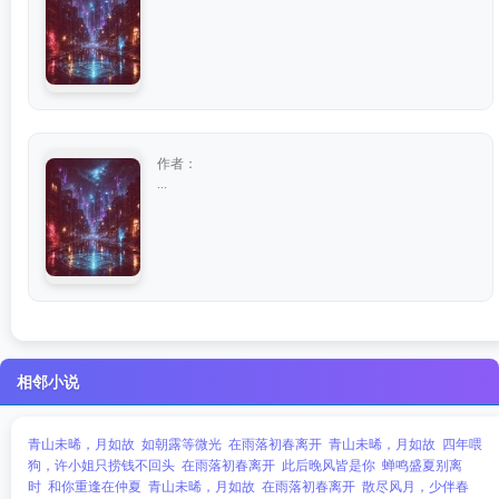
作者：
...
相邻小说
青山未晞，月如故
如朝露等微光
在雨落初春离开
青山未晞，月如故
四年喂
狗，许小姐只捞钱不回头
在雨落初春离开
此后晚风皆是你
蝉鸣盛夏别离
时
和你重逢在仲夏
青山未晞，月如故
在雨落初春离开
散尽风月，少伴春