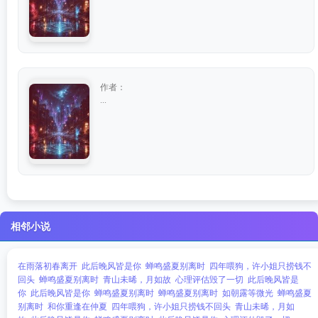
作者：
...
相邻小说
在雨落初春离开
此后晚风皆是你
蝉鸣盛夏别离时
四年喂狗，许小姐只捞钱不
回头
蝉鸣盛夏别离时
青山未晞，月如故
心理评估毁了一切
此后晚风皆是
你
此后晚风皆是你
蝉鸣盛夏别离时
蝉鸣盛夏别离时
如朝露等微光
蝉鸣盛夏
别离时
和你重逢在仲夏
四年喂狗，许小姐只捞钱不回头
青山未晞，月如