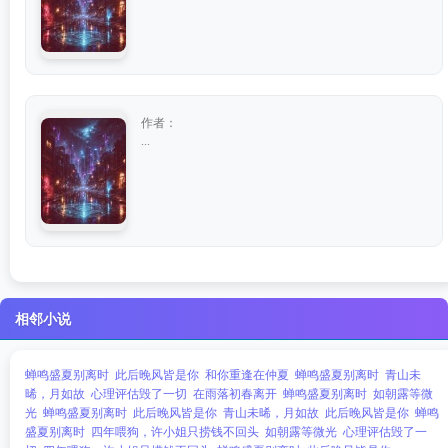
作者：
...
相邻小说
蝉鸣盛夏别离时
此后晚风皆是你
和你重逢在仲夏
蝉鸣盛夏别离时
青山未
晞，月如故
心理评估毁了一切
在雨落初春离开
蝉鸣盛夏别离时
如朝露等微
光
蝉鸣盛夏别离时
此后晚风皆是你
青山未晞，月如故
此后晚风皆是你
蝉鸣
盛夏别离时
四年喂狗，许小姐只捞钱不回头
如朝露等微光
心理评估毁了一