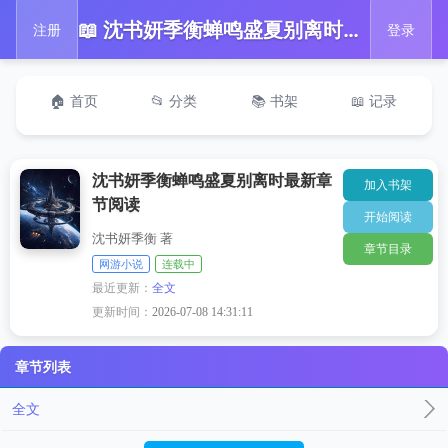
📖 沈书妍季衡蝉鸣盛夏别离时最新章节阅读
注册
登录
🏠 首页
📂 分类
📚 书架
📖 记录
沈书妍季衡蝉鸣盛夏别离时最新章
加入书架
节阅读
开始阅读
沈书妍季衡 著
章节目录
网游小说
连载中
最近更新：
全文
更新时间：
2026-07-08 14:31:11
章节列表
全文