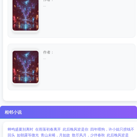
...
作者：
...
相邻小说
蝉鸣盛夏别离时
在雨落初春离开
此后晚风皆是你
四年喂狗，许小姐只捞钱不
回头
如朝露等微光
青山未晞，月如故
散尽风月，少伴春秋
此后晚风皆是