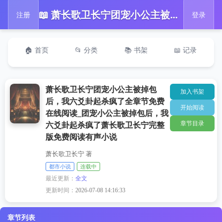
📖 萧长歌卫长宁团宠小公主被掉包后，我六爻卦起杀疯了全章节免费在线阅读_团宠小公主被掉包后，我六爻卦起杀疯了萧长歌卫长宁完整版免费阅读有声小说
注册
登录
🏠 首页
📂 分类
📚 书架
📖 记录
萧长歌卫长宁团宠小公主被掉包
加入书架
后，我六爻卦起杀疯了全章节免费
开始阅读
在线阅读_团宠小公主被掉包后，我
章节目录
六爻卦起杀疯了萧长歌卫长宁完整
版免费阅读有声小说
萧长歌卫长宁 著
都市小说
连载中
最近更新：
全文
更新时间：
2026-07-08 14:16:33
章节列表