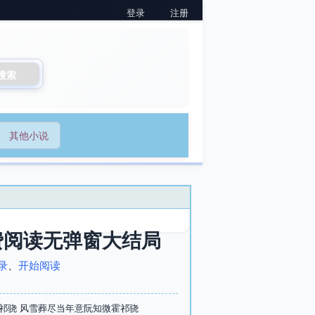
登录
注册
搜索
其他小说
费阅读无弹窗大结局
录
、
开始阅读
祁骁 风雪葬尽当年意阮知微霍祁骁