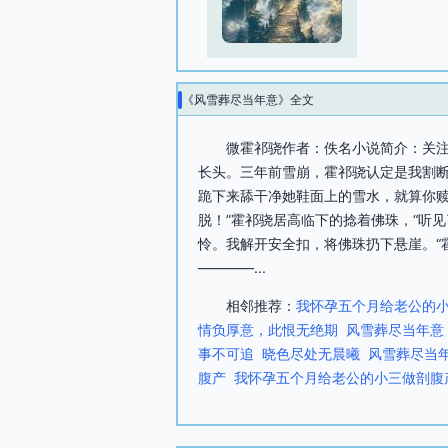
《风雪葬尽当年意》全文
微霍祁骁作者：佚名小说简介：关注
长头。三年前雪崩，霍祁骁认定是我割断
跪下来舔干净她鞋面上的雪水，就算你赎
脱！”霍祁骁居高临下的捻着佛珠，“听
怜。我解开安全扣，将佛珠扔下悬崖。“
————...
相邻推荐：
我怀孕五个月给老公的
情负厚意，此恨无绝期
风雪葬尽当年意
事不可追
晓色尽处无晨曦
风雪葬尽当
腹产
我怀孕五个月给老公的小三做剖腹