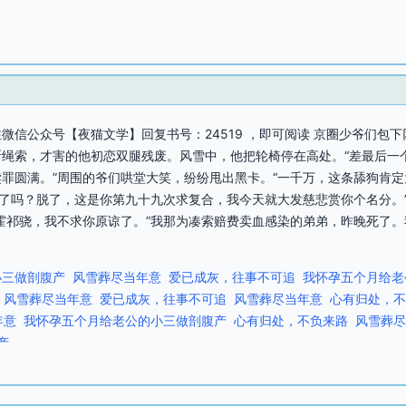
微信公众号【夜猫文学】回复书号：24519 ，即可阅读 京圈少爷们包
绳索，才害的他初恋双腿残废。风雪中，他把轮椅停在高处。“差最后一
罪圆满。”周围的爷们哄堂大笑，纷纷甩出黑卡。“一千万，这条舔狗肯
见了吗？脱了，这是你第九十九次求复合，我今天就大发慈悲赏你个名分。
霍祁骁，我不求你原谅了。”我那为凑索赔费卖血感染的弟弟，昨晚死了
小三做剖腹产
风雪葬尽当年意
爱已成灰，往事不可追
我怀孕五个月给老
风雪葬尽当年意
爱已成灰，往事不可追
风雪葬尽当年意
心有归处，不
年意
我怀孕五个月给老公的小三做剖腹产
心有归处，不负来路
风雪葬尽
产