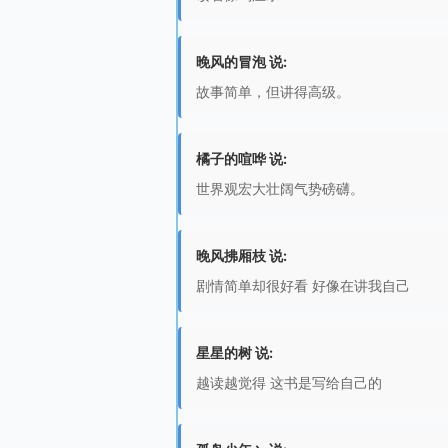
晚风的冒泡 说:
故事简单，但讲得高级。
橘子的喧哗 说:
世界观宏大壮阔气势磅礴。
晚风拂厢枝 说:
剧情简单却很好看 好像在讲我自己
星星的树 说:
越读越觉得 这书是写给自己的