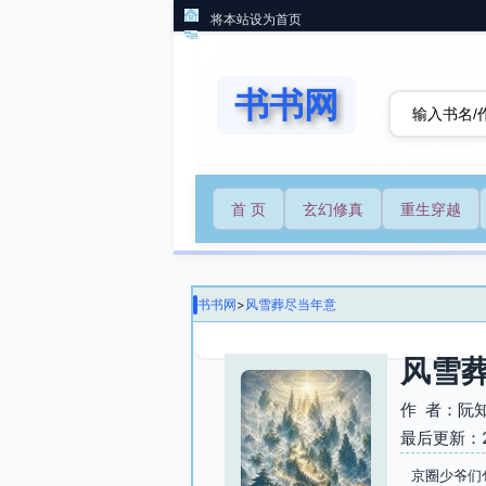
将本站设为首页
书书网
首 页
玄幻修真
重生穿越
书书网
>
风雪葬尽当年意
风雪
作 者：阮
最后更新：202
京圈少爷们