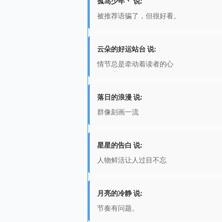
孤岛少年丶 说:
被推荐语骗了，但很好看。
云朵的好运站台 说:
情节总是牵动着读者的心
落日的浪漫 说:
群像刻画一流
星星的告白 说:
人物鲜活让人过目不忘
月亮的冷静 说:
节奏有问题。