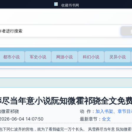
收藏书书网
都市小说
军史小说
网游小说
科幻小说
灵异小说
葬尽当年意小说阮知微霍祁骁全文免
知微霍祁骁
动 作：
加入书架
、
章节目
6-06-04 14:07:50
最新章节：
全文
包下冈仁波齐的营地，就为了看我磕完一万个长头。 风雪葬尽当年意 阮知微霍