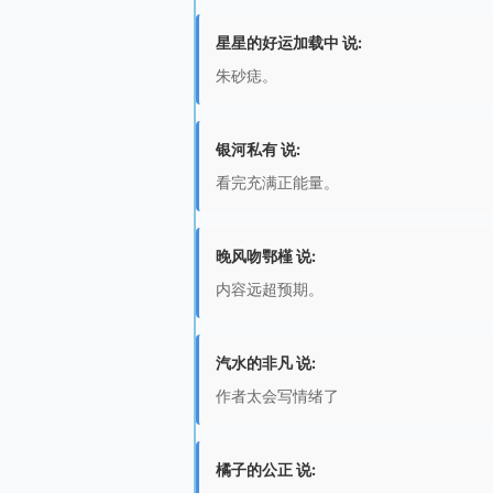
星星的好运加载中 说:
朱砂痣。
银河私有 说:
看完充满正能量。
晚风吻鄂槿 说:
内容远超预期。
汽水的非凡 说:
作者太会写情绪了
橘子的公正 说: