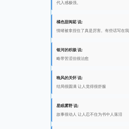
代入感极强。
橘色甜闽菘 说:
情绪被拿捏住了真是厉害。有些话写在我
银河的积极 说:
略带苦涩但很治愈
晚风的关怀 说:
结局很圆满 让人觉得很舒服
星眠雾野 说:
故事很动人 让人忍不住为书中人落泪