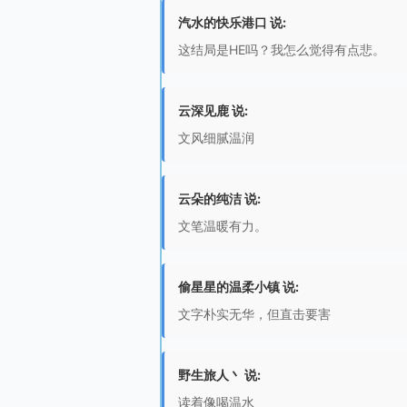
汽水的快乐港口 说:
这结局是HE吗？我怎么觉得有点悲。
云深见鹿 说:
文风细腻温润
云朵的纯洁 说:
文笔温暖有力。
偷星星的温柔小镇 说:
文字朴实无华，但直击要害
野生旅人丶 说:
读着像喝温水