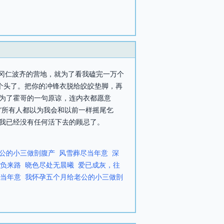
下冈仁波齐的营地，就为了看我磕完一万个
个头了。把你的冲锋衣脱给皎皎垫脚，再
定为了霍哥的一句原谅，连内衣都愿意
”所有人都以为我会和以前一样摇尾乞
。我已经没有任何活下去的顾忌了。
公的小三做剖腹产
风雪葬尽当年意
深
负来路
晓色尽处无晨曦
爱已成灰，往
当年意
我怀孕五个月给老公的小三做剖