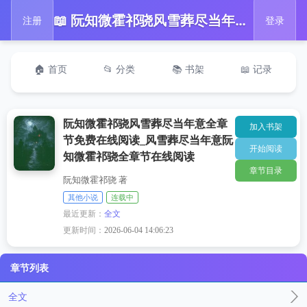
📖 阮知微霍祁骁风雪葬尽当年意全章节免费在线阅读_风雪葬尽当年意阮知微霍祁骁全章节在线阅读
注册
登录
🏠 首页
📂 分类
📚 书架
📖 记录
阮知微霍祁骁风雪葬尽当年意全章
加入书架
节免费在线阅读_风雪葬尽当年意阮
开始阅读
知微霍祁骁全章节在线阅读
章节目录
阮知微霍祁骁 著
其他小说
连载中
最近更新：
全文
更新时间：
2026-06-04 14:06:23
章节列表
全文