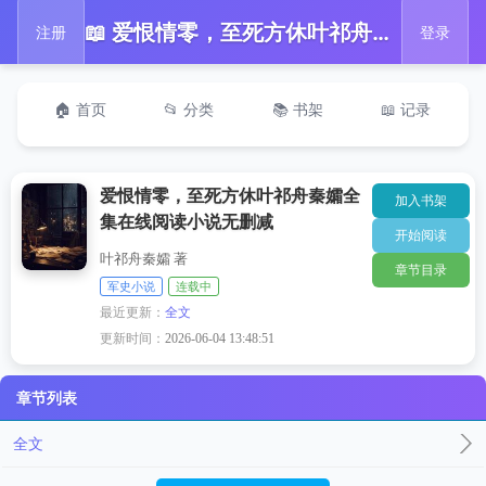
📖 爱恨情零，至死方休叶祁舟秦孀全集在线阅读小说无删减
注册
登录
🏠 首页
📂 分类
📚 书架
📖 记录
爱恨情零，至死方休叶祁舟秦孀全
加入书架
集在线阅读小说无删减
开始阅读
叶祁舟秦孀 著
章节目录
军史小说
连载中
最近更新：
全文
更新时间：
2026-06-04 13:48:51
章节列表
全文