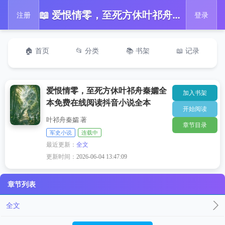
📖 爱恨情零，至死方休叶祁舟秦孀全本免费在线阅读抖音小说全本
注册
登录
🏠 首页
📂 分类
📚 书架
📖 记录
爱恨情零，至死方休叶祁舟秦孀全
加入书架
本免费在线阅读抖音小说全本
开始阅读
叶祁舟秦孀 著
章节目录
军史小说
连载中
最近更新：
全文
更新时间：
2026-06-04 13:47:09
章节列表
全文