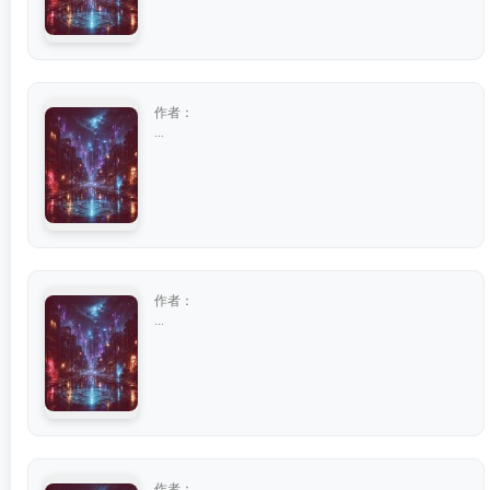
作者：
...
作者：
...
作者：