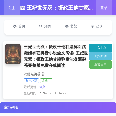
📖 王妃世无双：摄政王他甘愿称臣沈凝姬御苍抖音小说全文阅读_王妃世无双：摄政王他甘愿称臣沈凝姬御苍完整版免费在线阅读
注册
登录
🏠 首页
📂 分类
📚 书架
📖 记录
王妃世无双：摄政王他甘愿称臣沈
加入书架
凝姬御苍抖音小说全文阅读_王妃世
开始阅读
无双：摄政王他甘愿称臣沈凝姬御
章节目录
苍完整版免费在线阅读
沈凝姬御苍 著
都市小说
连载中
最近更新：
全文
更新时间：
2026-07-01 11:14:55
章节列表