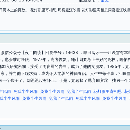
日历本上的页数。 花灯影里寄相思 周宴霆江映雪 花灯影里寄相思周宴霆江映
微信公众号【夜半阅读】回复书号：14638 ，即可阅读——江映雪有
，也会准时睁眼。1977年，高考恢复，她计划要考上最好的高校，哪怕
在她加入研究所前，接受了周宴霆的告白，成为了他的女朋友。1985年，
回家，并向他下跪求婚，成为令人艳羡的神仙眷侣。人生中每件事，江映
一个孩子了。却迟迟没有怀上。于是，她选择了抛弃周宴霆，找另一个男人完成
生风雨
免我半生风雨
免我半生风雨
免我半生风雨
花灯影里寄相思
花
我半生风雨
免我半生风雨
免我半生风雨
免我半生风雨
免我半生风雨
节