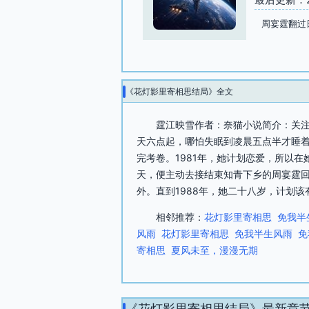
周宴霆翻过
《花灯影里寄相思结局》全文
霆江映雪作者：奈猫小说简介：关注
天六点起，哪怕失眠到凌晨五点半才睡着
完考卷。1981年，她计划恋爱，所以
天，便主动去接结束知青下乡的周宴霆
外。直到1988年，她二十八岁，计划该有
相邻推荐：
花灯影里寄相思
免我半
风雨
花灯影里寄相思
免我半生风雨
免
寄相思
夏风未至，漫漫无期
《花灯影里寄相思结局》最新章