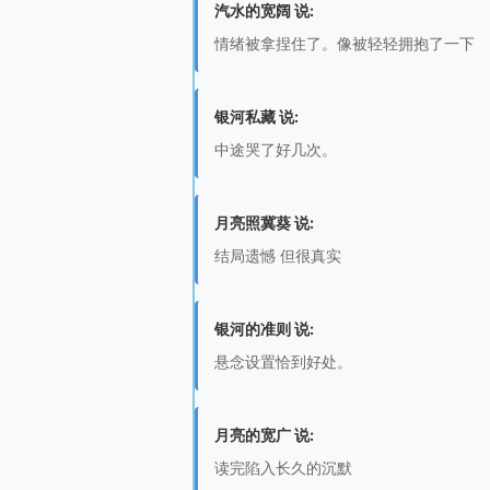
汽水的宽阔 说:
情绪被拿捏住了。像被轻轻拥抱了一下
银河私藏 说:
中途哭了好几次。
月亮照冀葵 说:
结局遗憾 但很真实
银河的准则 说:
悬念设置恰到好处。
月亮的宽广 说:
读完陷入长久的沉默