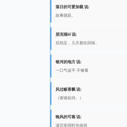
落日的可爱加载 说:
故事跳跃。
朋克猫iii 说:
后劲足，几天都在回味。
银河的地方 说:
一口气追平 不够看
风过畈香飘 说:
（谢谢款待。）
晚风的可靠 说:
读完觉得时光值得