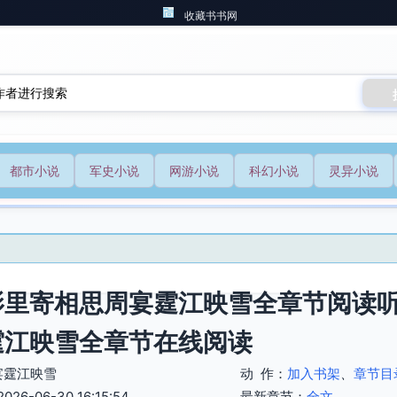
收藏书书网
都市小说
军史小说
网游小说
科幻小说
灵异小说
影里寄相思周宴霆江映雪全章节阅读听
霆江映雪全章节在线阅读
宴霆江映雪
动 作：
加入书架
、
章节目
6-06-30 16:15:54
最新章节：
全文