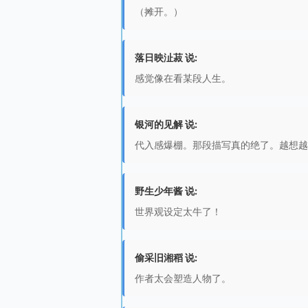
（摊开。）
落日映沚菽 说:
感觉像在看某段人生。
银河的见解 说:
代入感爆棚。那段描写真的绝了。越想越
野生少年酱 说:
世界观设定太牛了！
偷采旧湘稻 说:
作者太会塑造人物了。