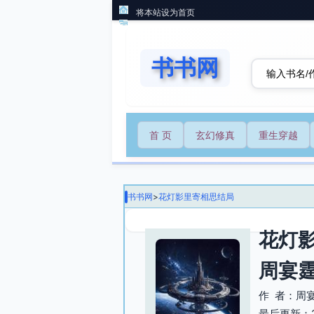
将本站设为首页
书书网
首 页
玄幻修真
重生穿越
书书网
>
花灯影里寄相思结局
花灯
周宴
作 者：周
最后更新：202