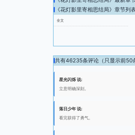
《花灯影里寄相思结局》章节列
全文
共有46235条评论（只显示前50
星光闪烁 说:
立意明确深刻。
落日少年 说:
看完获得了勇气。