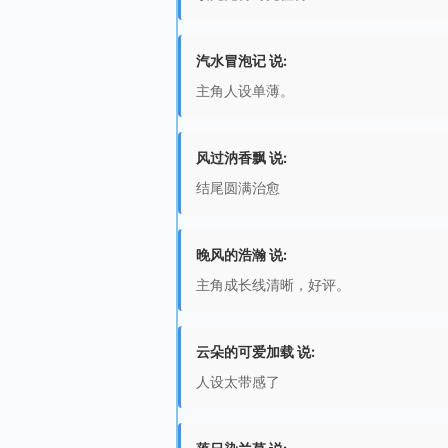
汽水冒泡记 说:
主角人设单薄。
风过汭香飘 说:
结尾圆满治愈
晚风的浩瀚 说:
主角成长线清晰，好评。
云朵的可爱加载 说:
人设太带感了