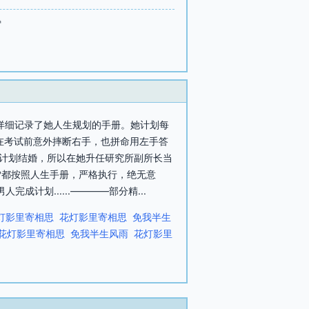
雪
本详细记录了她人生规划的手册。她计划每
在考试前意外摔断右手，也拼命用左手答
她计划结婚，所以在她升任研究所副所长当
雪都按照人生手册，严格执行，绝无意
计划......————部分精...
灯影里寄相思
花灯影里寄相思
免我半生
花灯影里寄相思
免我半生风雨
花灯影里