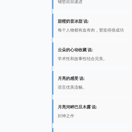
铺垫层层递进
甜橙奶昔冰甜 说:
每个人物都有血有肉，塑造得很成功
云朵的心动收藏 说:
学术性和故事性结合完美。
月亮的感受 说:
语言优美流畅。
月亮河畔巴旦木露 说:
封神之作