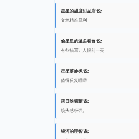
星星的甜度甜品店 说:
文笔精准犀利
偷星星的温柔看台 说:
有些描写让人眼前一亮
星星落岭枫 说:
值得反复咀嚼
落日映墙蒿 说:
镜头感极强。
银河的理智 说: