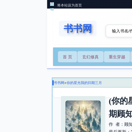
将本站设为首页
书书网
首 页
玄幻修真
重生穿越
书书网
>
你的星光我的归期三月
(你的
期顾
作 者：顾
最后更新：202