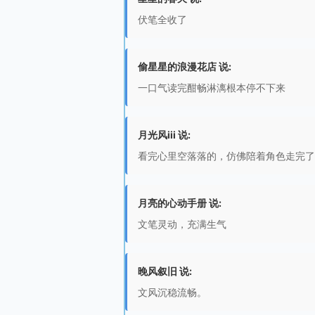
伏笔全收了
偷星星的浪漫花店 说:
一口气读完酣畅淋漓根本停不下来
月光风iii 说:
看完心里空落落的，仿佛陪着角色走完了
月亮的心动手册 说:
文笔灵动，充满生气
晚风叙旧 说:
文风沉稳流畅。