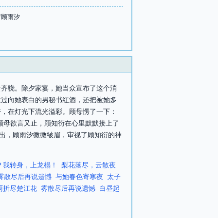
衍顾雨汐
云齐骁。除夕家宴，她当众宣布了这个消
泼过向她表白的男秘书红酒，还把被她多
好，在灯光下流光溢彩。顾母愣了一下：
顾母欲言又止，顾知衍在心里默默接上了
一出，顾雨汐微微皱眉，审视了顾知衍的神
？我转身，上龙榻！
梨花落尽，云散夜
雾散尽后再说遗憾
与她春色寄寒夜
太子
雨折尽楚江花
雾散尽后再说遗憾
白昼起