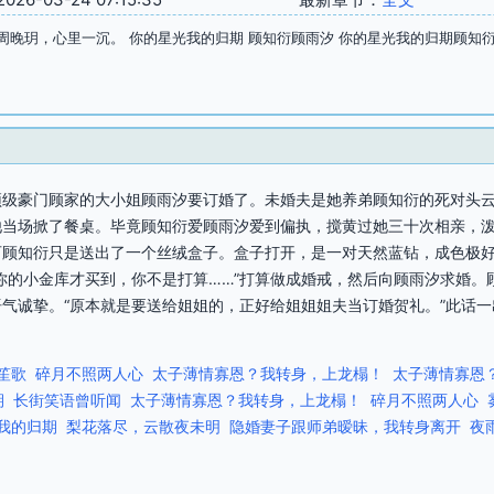
周晚玥，心里一沉。 你的星光我的归期 顾知衍顾雨汐 你的星光我的归期顾知
顶级豪门顾家的大小姐顾雨汐要订婚了。未婚夫是她养弟顾知衍的死对头
他当场掀了餐桌。毕竟顾知衍爱顾雨汐爱到偏执，搅黄过她三十次相亲，
可顾知衍只是送出了一个丝绒盒子。盒子打开，是一对天然蓝钻，成色极
你的小金库才买到，你不是打算……”打算做成婚戒，然后向顾雨汐求婚。
气诚挚。“原本就是要送给姐姐的，正好给姐姐姐夫当订婚贺礼。”此话
笙歌
碎月不照两人心
太子薄情寡恩？我转身，上龙榻！
太子薄情寡恩
期
长街笑语曾听闻
太子薄情寡恩？我转身，上龙榻！
碎月不照两人心
我的归期
梨花落尽，云散夜未明
隐婚妻子跟师弟暧昧，我转身离开
夜