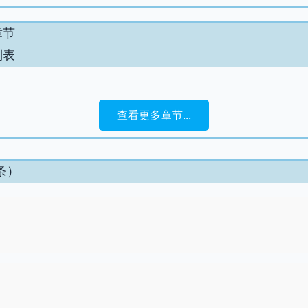
章节
列表
查看更多章节...
条）