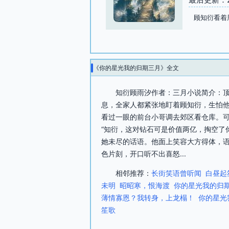
顾知衍看着
《你的星光我的归期三月》全文
知衍顾雨汐作者：三月小说简介：
息，全家人都紧张地盯着顾知衍，生怕
看过一眼的前台小哥调去郊区看仓库。
“知衍，这对钻石可是价值两亿，掏空了
她未尽的话语。他面上笑容大方得体，语
色片刻，开口听不出喜怒...
相邻推荐：
长街笑语曾听闻
白昼起
未明
昭昭寒，恨海渡
你的星光我的归
薄情寡恩？我转身，上龙榻！
你的星光
笙歌