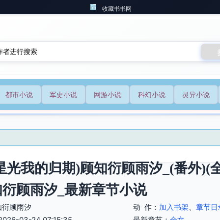
收藏书书网
都市小说
军史小说
网游小说
科幻小说
灵异小说
星光我的归期)顾知衍顾雨汐_(番外)
知衍顾雨汐_最新章节小说
知衍顾雨汐
动 作：
加入书架
、
章节目
6-03-24 07:15:35
最新章节：
全文