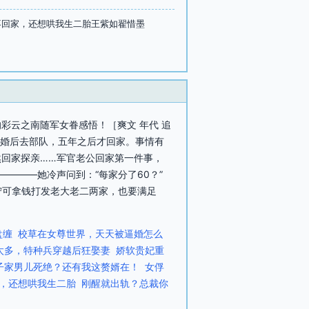
年不回家，还想哄我生二胎王紫如翟惜墨
彩云之南随军女眷感悟！［爽文 年代 追
公婚后去部队，五年之后才回家。事情有
回家探亲……军官老公回家第一件事，
———她冷声问到：“每家分了60？”
宁可拿钱打发老大老二两家，也要满足
盘缠
校草在女尊世界，天天被逼婚怎么
太多，特种兵穿越后狂娶妻
娇软贵妃重
子家男儿死绝？还有我这赘婿在！
女俘
，还想哄我生二胎
刚醒就出轨？总裁你