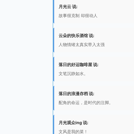
月光云 说:
故事很克制 却很动人
云朵的快乐酒馆 说:
人物情绪太真实带入太强
落日的好运咖啡屋 说:
文笔沉静如水。
落日的浪漫存档 说:
配角的命运，是时代的注脚。
月光观众ing 说:
文风是我的菜！