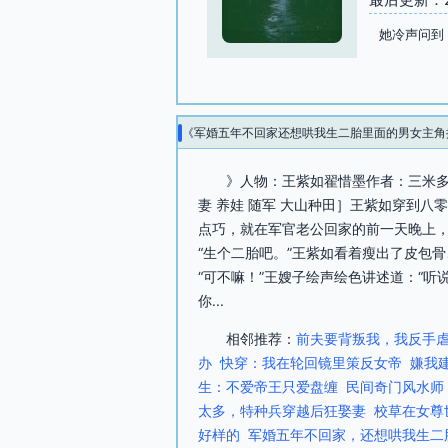
她冷声问到
《军婚五年不回家还想哄我生二胎里面的男女主角
》人物：王紫如翟惜墨作者：三米多
妻 养娃 随军 大山种田］王紫如穿到
点巧，就在军官老公回家的前一天晚上
“生个二胎吧。”王紫如看着瘦出了皮包
“可不嘛！”王嫂子绘声绘色讲述道：“
你...
相邻推荐：
前夫要背叛我，我反手
办
快穿：我在轮回镜里策反女帝
嫌我
生：不爱帝王只爱盘缠
民间奇门风水师
太多，特种兵穿越后狂娶妻
校草在女尊
好样的
军婚五年不回家，还想哄我生二