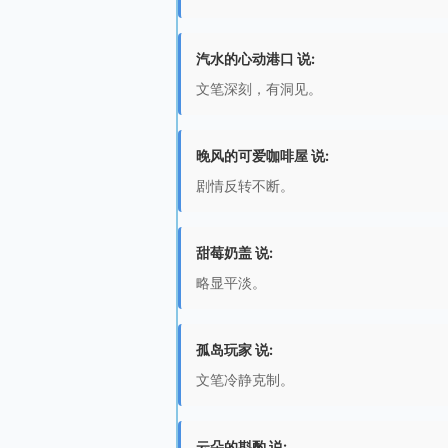
汽水的心动港口 说:
文笔深刻，有洞见。
晚风的可爱咖啡屋 说:
剧情反转不断。
甜莓奶盖 说:
略显平淡。
孤岛玩家 说:
文笔冷静克制。
云朵的斟酌 说: