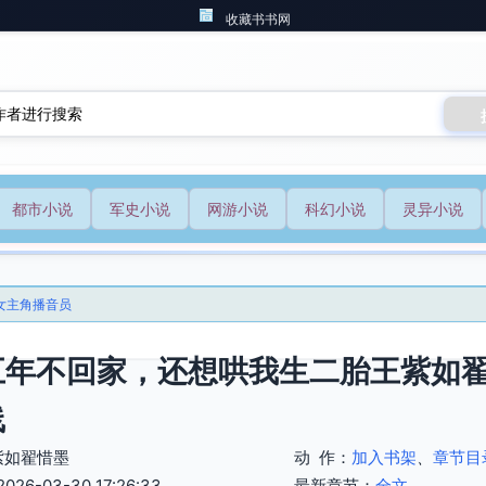
收藏书书网
都市小说
军史小说
网游小说
科幻小说
灵异小说
女主角播音员
五年不回家，还想哄我生二胎王紫如
线
紫如翟惜墨
动 作：
加入书架
、
章节目
6-03-30 17:26:33
最新章节：
全文