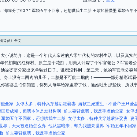
：“每家分了60？” 军婚五年不回家，还想哄我生二胎 王紫如翟惜墨 军婚五
播音员》全文
大小说简介：这是一个年代人亲述的八零年代初的农村生活，以及真实的
八零年代初期的红梅村。原主是个花痴，用美人计嫁了个军官老公？军官老
，她被婆婆分家出来单独过日子。谁都没料到，第二天，她的军官老公突然
骨、身上没有二两肉的儿子，二胎是不可能二胎的！————部分精彩试看—
听说你婆婆是怕你知道，你男人每年给家里带了钱，逼她吐出那些钱，所以
虐他全家
女俘太多，特种兵穿越后狂娶妻
娇软贵妃重生：不爱帝王只爱
建国后成精，但我本体是发财树啊
前夫要背叛我，我反手虐他全家
女俘
军婚五年不回家，还想哄我生二胎
女俘太多，特种兵穿越后狂娶妻
妻
世界，天天被逼婚怎么办
他从黑暗来，却为我照亮世界
军婚五年不回家
胎
前夫要背叛我，我反手虐他全家