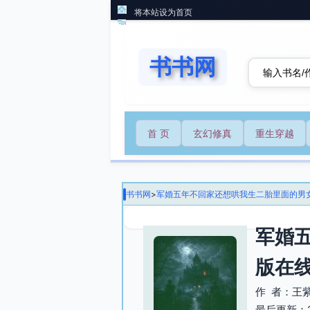
将本站设为首页
书书网
首 页
玄幻修真
重生穿越
书书网
>
军婚五年不回家还想哄我生二胎里面的男
军婚
版在
作 者：王
最后更新：202