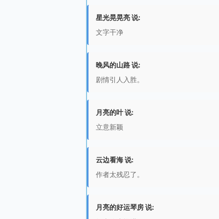
星光晃晃亮 说:
文字干净
晚风的山路 说:
剧情引人入胜。
月亮的叶 说:
立意新颖
云边看海 说:
作者太残忍了。
月亮的好运琴房 说: