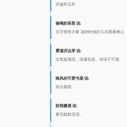
开篇即王炸
偷喝奶茶星 说:
文字很有力量 读的时候好几次跟着揪心
雾漫济边茅 说:
文笔如溪流，清澈见底，却深不可测。
晚风的可爱书屋 说:
笑出腹肌
软萌麋鹿 说:
看完默默流泪。