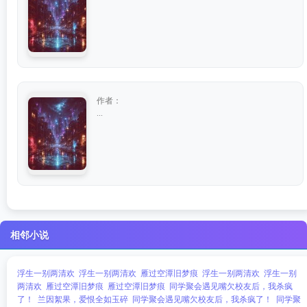
作者：
...
相邻小说
浮生一别两清欢
浮生一别两清欢
雁过空潭旧梦痕
浮生一别两清欢
浮生一别
两清欢
雁过空潭旧梦痕
雁过空潭旧梦痕
同学聚会遇见嘴欠校友后，我杀疯
了！
兰因絮果，爱恨全如玉碎
同学聚会遇见嘴欠校友后，我杀疯了！
同学聚