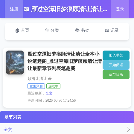
📖 雁过空潭旧梦痕顾清让清让全本小说笔趣阁_雁过空潭旧梦痕顾清让清让最新章节列表笔趣阁
注册
登录
🏠 首页
📂 分类
📚 书架
📖 记录
雁过空潭旧梦痕顾清让清让全本小
加入书架
说笔趣阁_雁过空潭旧梦痕顾清让清
开始阅读
让最新章节列表笔趣阁
章节目录
顾清让清让 著
重生穿越
连载中
最近更新：
全文
更新时间：
2026-06-30 17:24:56
章节列表
全文