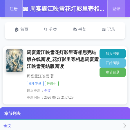
📖 周宴霆江映雪花灯影里寄相思完结版在线阅读_花灯影里寄相思周宴霆江映雪完结版阅读
注册
登录
🏠 首页
📂 分类
📚 书架
📖 记录
周宴霆江映雪花灯影里寄相思完结
加入书架
版在线阅读_花灯影里寄相思周宴霆
开始阅读
江映雪完结版阅读
章节目录
周宴霆江映雪 著
重生穿越
连载中
最近更新：
全文
更新时间：
2026-06-29 21:07:29
章节列表
全文