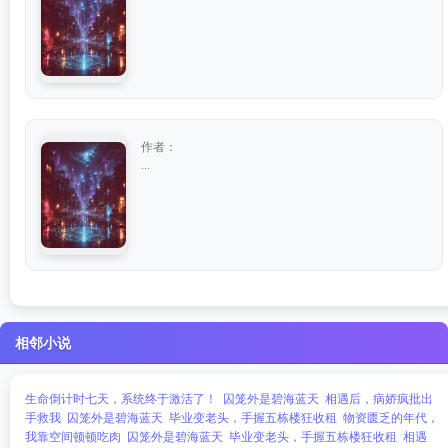
作者：
...
相邻小说
生命倒计时七天，系统终于激活了！
囚笼外是碧海蓝天
相遇后，病娇疯批出
手救我
囚笼外是碧海蓝天
毕业变老头，手握五栋楼狂收租
物资匮乏的年代，
我靠空间顿顿吃肉
囚笼外是碧海蓝天
毕业变老头，手握五栋楼狂收租
相遇