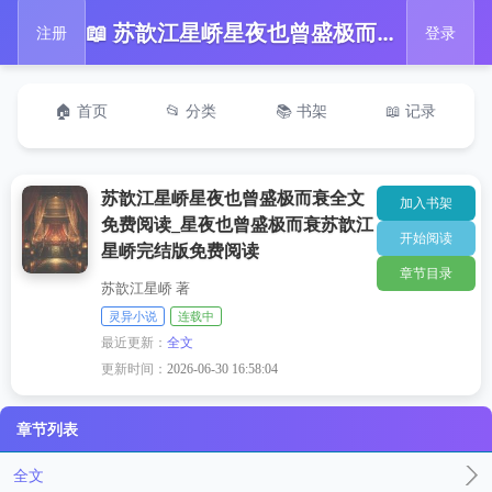
📖 苏歆江星峤星夜也曾盛极而衰全文免费阅读_星夜也曾盛极而衰苏歆江星峤完结版免费阅读
注册
登录
🏠 首页
📂 分类
📚 书架
📖 记录
苏歆江星峤星夜也曾盛极而衰全文
加入书架
免费阅读_星夜也曾盛极而衰苏歆江
开始阅读
星峤完结版免费阅读
章节目录
苏歆江星峤 著
灵异小说
连载中
最近更新：
全文
更新时间：
2026-06-30 16:58:04
章节列表
全文