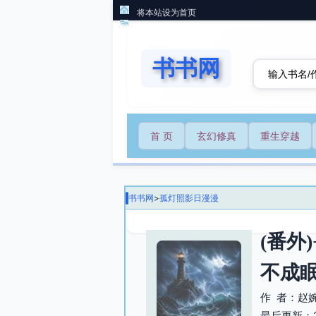
将本站设为首页
书书网
首 页
玄幻修真
重生穿越
书书网
>
孤灯照影日漫漫
(番外
不成
作 者：赵
最后更新：202