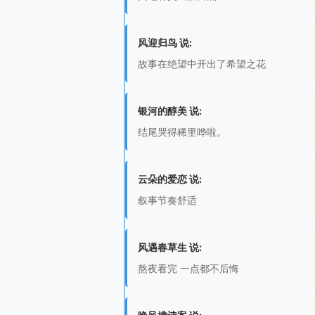
风迎归鸟 说:
故事在绝望中开出了希望之花
银河的醇美 说:
结尾哭得稀里哗啦。
云朵的爱恋 说:
叙事节奏舒适
风遇春草生 说:
熬夜看完 一点都不后悔