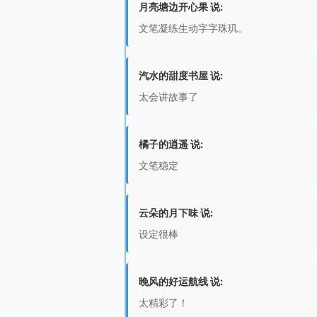
月亮塘边开心果 说:
文笔凝练生动字字珠玑。
汽水的甜度书屋 说:
太会讲故事了
橘子的逍遥 说:
文笔稳定
云朵的月下味 说:
设定很棒
晚风的好运航线 说:
太精彩了！