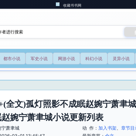
收藏书书网
都市小说
军史小说
网游小说
科幻小说
灵异小说
)+(全文)孤灯照影不成眠赵婉宁萧聿
眠赵婉宁萧聿城小说更新列表
婉宁萧聿城
动 作：
加入书架
、
章节目
6-03-01 13:45:47
最新章节：
全文