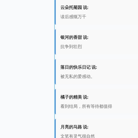
云朵托菊园 说:
读后感慨万千
银河的香甜 说:
抗争到壮烈
落日的快乐日记 说:
被无私的爱感动。
橘子的精美 说:
看到结局，所有等待都值得
月亮的马路 说:
文笔有灵气很自然