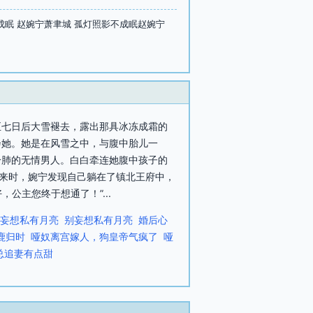
眠 赵婉宁萧聿城 孤灯照影不成眠赵婉宁
至七日后大雪褪去，露出那具冰冻成霜的
会她。她是在风雪之中，与腹中胎儿一
冷肺的无情男人。白白牵连她腹中孩子的
醒来时，婉宁发现自己躺在了镇北王府中，
公主您终于想通了！”...
妄想私有月亮
别妄想私有月亮
婚后心
鹿归时
哑奴离宫嫁人，狗皇帝气疯了
哑
总追妻有点甜