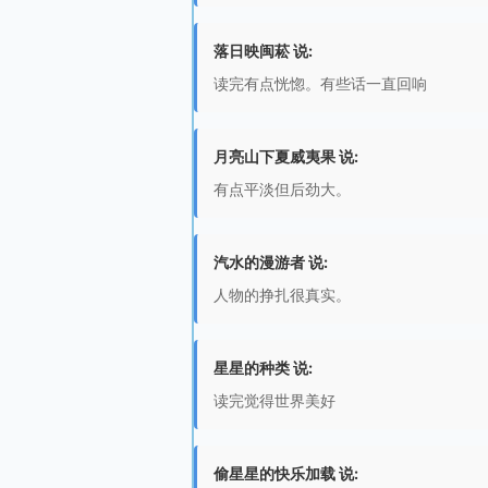
落日映闽菘 说:
读完有点恍惚。有些话一直回响
月亮山下夏威夷果 说:
有点平淡但后劲大。
汽水的漫游者 说:
人物的挣扎很真实。
星星的种类 说:
读完觉得世界美好
偷星星的快乐加载 说: