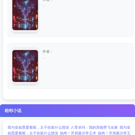
...
作者：
...
相邻小说
我与皇叔恩爱着呢，太子你装什么情深
八零卓玛：我的异能带飞全家
我与皇
叔恩爱着呢，太子你装什么情深
纨绔！开局展示帝王术
纨绔！开局展示帝王