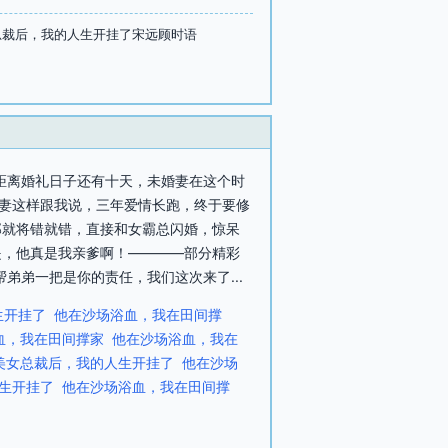
总裁后，我的人生开挂了宋远顾时语
-距离婚礼日子还有十天，未婚妻在这个时
婚妻这样跟我说，三年爱情长跑，终于要修
那就将错就错，直接和女霸总闪婚，惊呆
是，他真是我亲爹啊！————部分精彩
弟弟一把是你的责任，我们这次来了...
生开挂了
他在沙场浴血，我在田间撑
血，我在田间撑家
他在沙场浴血，我在
美女总裁后，我的人生开挂了
他在沙场
生开挂了
他在沙场浴血，我在田间撑