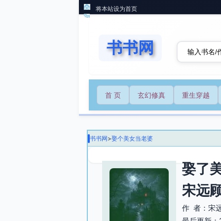
将本站设为首页
书书网
首 页
玄幻修真
重生穿越
书书网
>
娶个美女当老婆
娶了
宋远
作 者：宋
最后更新：202