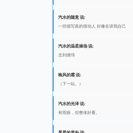
汽水的随意 说:
一些描写真的很动人 好像在讲我自己
汽水的温柔操场 说:
念到缠绵
晚风的霜 说:
（下一站。）
汽水的光泽 说:
有瑕疵，但整体好看。
星星的质朴 说: