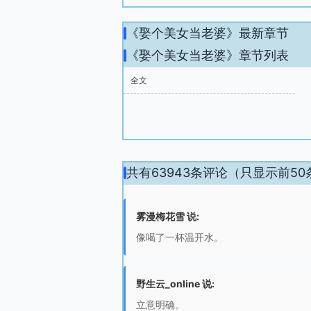
《娶个美女当老婆》最新章节
《娶个美女当老婆》章节列表
全文
共有63943条评论（只显示前50
雾漫梅花雪 说:
像喝了一杯温开水。
野生云_online 说:
立意明确。