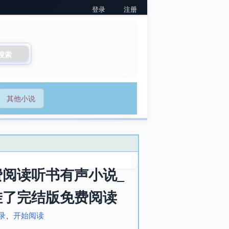
登录
注册
搜索
其他小说
阅读听书有声小说_
挂了完结版免费阅读
录
、
开始阅读