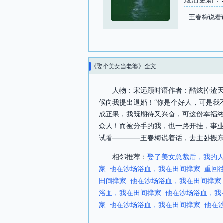
王春梅说着
《娶个美女当老婆》全文
人物：宋远顾时语作者：酷炫掉渣天
候向我提出退婚！“你是个好人，可是我
成正果，我既期待又兴奋，可这份幸福
众人！而被分手的我，也一路开挂，事
试看————王春梅说着话，去主卧搬东
相邻推荐：
娶了美女总裁后，我的
家
他在沙场浴血，我在田间撑家
重回
田间撑家
他在沙场浴血，我在田间撑家
浴血，我在田间撑家
他在沙场浴血，我
家
他在沙场浴血，我在田间撑家
他在