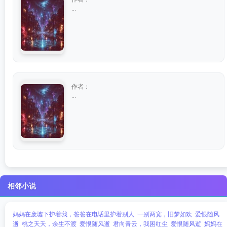
...
作者：
...
相邻小说
妈妈在废墟下护着我，爸爸在电话里护着别人
一别两宽，旧梦如欢
爱恨随风
逝
桃之夭夭，余生不渡
爱恨随风逝
君向青云，我困红尘
爱恨随风逝
妈妈在