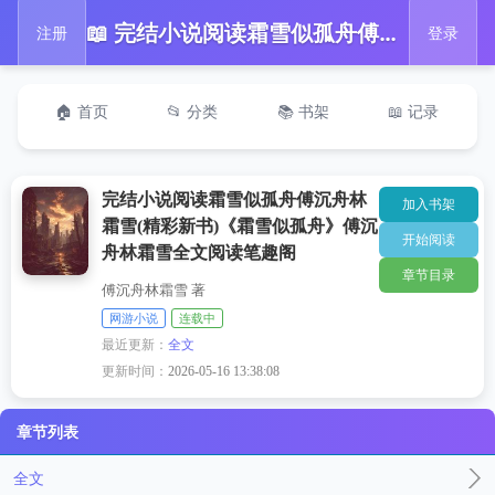
📖 完结小说阅读霜雪似孤舟傅沉舟林霜雪(精彩新书)《霜雪似孤舟》傅沉舟林霜雪全文阅读笔趣阁
注册
登录
🏠 首页
📂 分类
📚 书架
📖 记录
完结小说阅读霜雪似孤舟傅沉舟林
加入书架
霜雪(精彩新书)《霜雪似孤舟》傅沉
开始阅读
舟林霜雪全文阅读笔趣阁
章节目录
傅沉舟林霜雪 著
网游小说
连载中
最近更新：
全文
更新时间：
2026-05-16 13:38:08
章节列表
全文