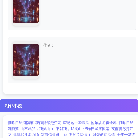
作者：
...
相邻小说
恨昨日星河陨落
夜雨折尽楚江花
应是她一袭春风
他年故初再逢春
恨昨日星
河陨落
山不就我，我就山
山不就我，我就山
恨昨日星河陨落
夜雨折尽楚江
花
孤帆尽江海万顷
霜雪似孤舟
山河怎敢负深情
山河怎敢负深情
千年一梦终