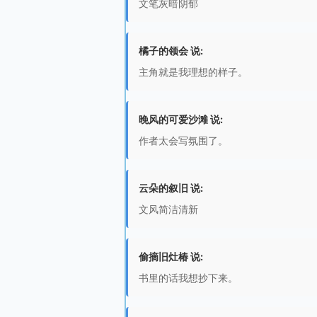
文笔灰暗阴郁
橘子的领会 说:
主角就是我理想的样子。
晚风的可爱沙滩 说:
作者太会写氛围了。
云朵的叙旧 说:
文风简洁清新
偷摘旧灶椿 说:
书里的话我想抄下来。