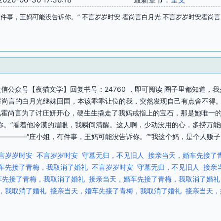
有件事，王妈可能没告诉你。” 不言岁岁时安 霍尚言白月光 不言岁岁时安霍尚
信公众号【夜猫文学】回复书号：24760 ，即可阅读 圈子里都知道，
霍尚言的白月光继妹回国，本该乖乖让位的我，突然发现自己有点舍不得
见霍尚言为了讨庄妍开心，硬生生撬走了我妈戒指上的宝石，那是她唯一
你。”看着他冷漠的眉眼，我瞬间清醒。这人啊，少动没用的心，多捞万
————“庄小姐，有件事，王妈可能没告诉你。”“我这个妈，是个人贩子
言岁岁时安
不言岁岁时安
守墓无归，不见旧人
接亲当天，婚车先接了
车先接了青梅，我取消了婚礼
不言岁岁时安
守墓无归，不见旧人
接亲
车先接了青梅，我取消了婚礼
接亲当天，婚车先接了青梅，我取消了婚礼
，我取消了婚礼
接亲当天，婚车先接了青梅，我取消了婚礼
接亲当天，