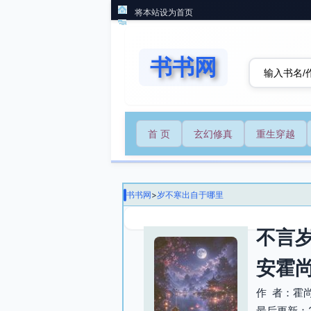
将本站设为首页
书书网
首 页
玄幻修真
重生穿越
书书网
>
岁不寒出自于哪里
不言
安霍
作 者：霍
最后更新：202