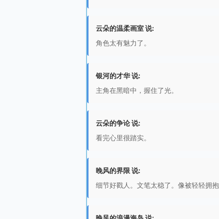
云朵的温柔画室 说:
角色太有魅力了。
银河的才华 说:
主角在黑暗中，握住了光。
云朵的争论 说:
看完心里很踏实。
晚风的界限 说:
细节好戳人。文笔太稳了。像被轻轻拥抱
晚风的浪漫海岛 说: