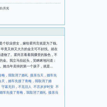
言白月光
我是个职业捞女，嫁给霍尚言就是为了钱。
。毕竟又帅又大方的金主可不好找。就在
的遗物了。霍尚言看着我骤变的脸色，不
能的金。我立马抬起头，笑眯眯地问道：
。她当年卖掉的第一个孩子，就是...
青梅，我取消了婚礼
接亲当天，婚车先
当天，婚车先接了青梅，我取消了婚
守墓无归，不见旧人
不言岁岁时安
不
婚车先接了青梅，我取消了婚礼
接亲当