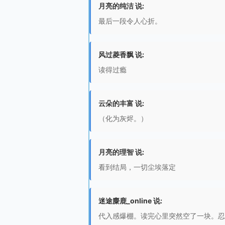
月亮的纯洁 说:
最后一段令人心折。
风过菱香飘 说:
读得过瘾
云朵的丰富 说:
（化为灰烬。）
月亮的理智 说:
看到结局，一切尘埃落定
迷途麋鹿_online 说:
代入感爆棚。读完心里突然空了一块。忍