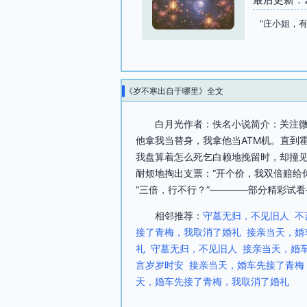
“庄小姐，
《岁不寒出自于哪里》全文
白月光作者：佚名小说简介：关注微
他拿我当替身，我拿他当ATM机。直到
我盘算着怎么死乞白赖地挽留时，却撞
耐烦地掏出支票：“开个价，我双倍赔给
“三倍，行不行？”————部分精彩试看
相邻推荐：
守墓无归，不见旧人
不
接了青梅，我取消了婚礼
接亲当天，婚
礼
守墓无归，不见旧人
接亲当天，婚
言岁岁时安
接亲当天，婚车先接了青梅
天，婚车先接了青梅，我取消了婚礼