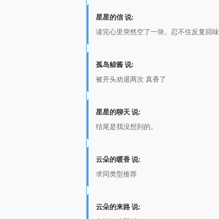
星星的信 说:
读完心里突然空了一块。忍不住反复回味
孤岛鲸酱 说:
被开头劝退两次 真香了
星星的聊天 说:
结尾是我没想到的。
云朵的暖香 说:
求同类型推荐
云朵的来路 说: