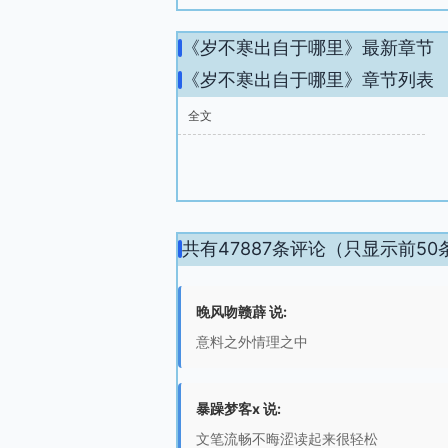
《岁不寒出自于哪里》最新章节
《岁不寒出自于哪里》章节列表
全文
共有47887条评论（只显示前50
晚风吻赣薜 说:
意料之外情理之中
暴躁梦客x 说:
文笔流畅不晦涩读起来很轻松