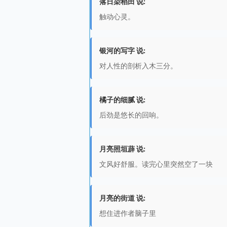
落日染稻田 说:
触动心灵。
银河的写字 说:
对人性的剖析入木三分。
橘子的细腻 说:
后劲是悠长的回响。
月亮照垣薜 说:
文风好舒服。读完心里突然空了一块
月亮的街道 说:
想住进作者脑子里