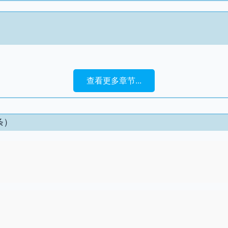
查看更多章节...
条）