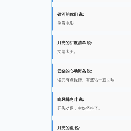
银河的你们 说:
像看电影
月亮的甜度清单 说:
文笔太美。
云朵的心动海岛 说:
读完有点恍惚。有些话一直回响
晚风拂枣叶 说:
开头劝退，幸好坚持了。
月亮的鱼 说: