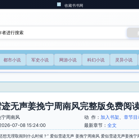
收藏书书网
都市小说
军史小说
网游小说
科幻小说
灵异小说
雪迹无声姜挽宁周南风完整版免费阅
挽宁周南风
动 作：
加入书架
、
章节目
6-07-08 15:24:00
最新章节：
全文
还想无理取闹到什么时候？” 爱似雪迹无声 姜挽宁周南风 爱似雪迹无声姜挽宁