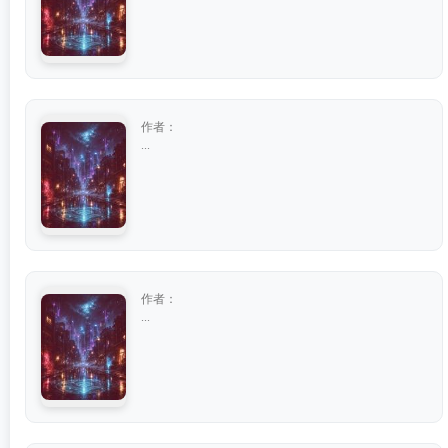
作者：
...
作者：
...