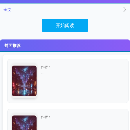
全文
开始阅读
封面推荐
作者：
...
作者：
...