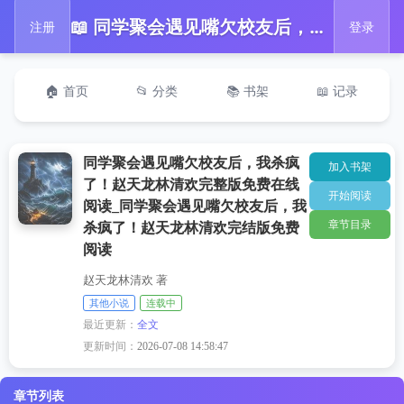
📖 同学聚会遇见嘴欠校友后，我杀疯了！赵天龙林清欢完整版免费在线阅读_同学聚会遇见嘴欠校友后，我杀疯了！赵天龙林清欢完结版免费阅读
注册
登录
🏠 首页
📂 分类
📚 书架
📖 记录
同学聚会遇见嘴欠校友后，我杀疯
加入书架
了！赵天龙林清欢完整版免费在线
开始阅读
阅读_同学聚会遇见嘴欠校友后，我
章节目录
杀疯了！赵天龙林清欢完结版免费
阅读
赵天龙林清欢 著
其他小说
连载中
最近更新：
全文
更新时间：
2026-07-08 14:58:47
章节列表