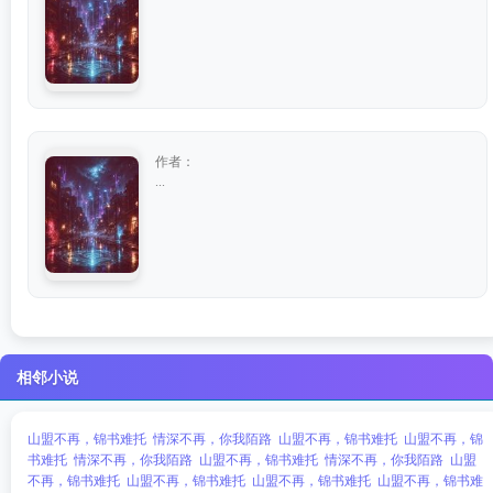
作者：
...
相邻小说
山盟不再，锦书难托
情深不再，你我陌路
山盟不再，锦书难托
山盟不再，锦
书难托
情深不再，你我陌路
山盟不再，锦书难托
情深不再，你我陌路
山盟
不再，锦书难托
山盟不再，锦书难托
山盟不再，锦书难托
山盟不再，锦书难