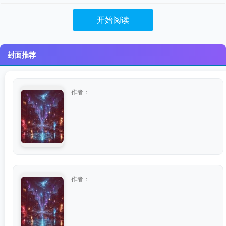
开始阅读
封面推荐
作者：
...
作者：
...