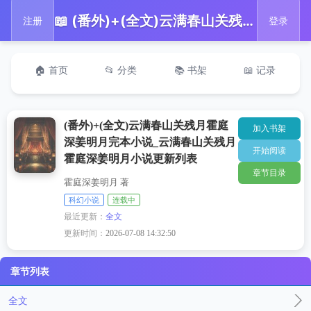
📖 (番外)+(全文)云满春山关残月霍庭深姜明月完本小说_云满春山关残月霍庭深姜明月小说更新列表
注册
登录
🏠 首页
📂 分类
📚 书架
📖 记录
(番外)+(全文)云满春山关残月霍庭
加入书架
深姜明月完本小说_云满春山关残月
开始阅读
霍庭深姜明月小说更新列表
章节目录
霍庭深姜明月 著
科幻小说
连载中
最近更新：
全文
更新时间：
2026-07-08 14:32:50
章节列表
全文