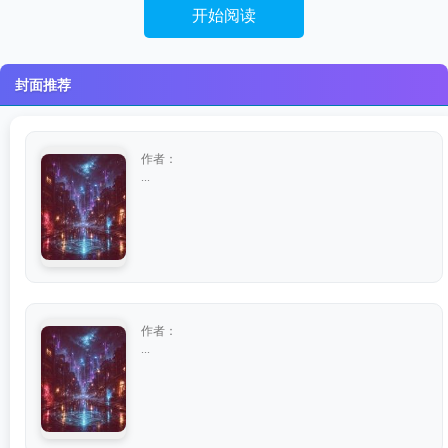
开始阅读
封面推荐
作者：
...
作者：
...