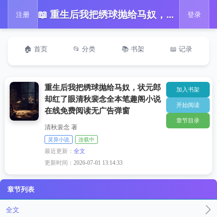
📖 重生后我把绣球抛给马奴，状元郎却红了眼清秋裴念全本笔趣阁小说在线免费阅读无广告弹窗
注册
登录
🏠 首页
📂 分类
📚 书架
📖 记录
重生后我把绣球抛给马奴，状元郎
加入书架
却红了眼清秋裴念全本笔趣阁小说
开始阅读
在线免费阅读无广告弹窗
章节目录
清秋裴念 著
灵异小说
连载中
最近更新：
全文
更新时间：
2026-07-01 13:14:33
章节列表
全文