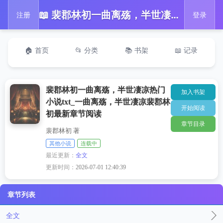
📖 裴郡林初一曲离殇，半世凄凉热门小说txt_一曲离殇，半世凄凉裴郡林初最新章节阅读
注册
登录
🏠 首页
📂 分类
📚 书架
📖 记录
裴郡林初一曲离殇，半世凄凉热门
加入书架
小说txt_一曲离殇，半世凄凉裴郡林
开始阅读
初最新章节阅读
章节目录
裴郡林初 著
其他小说
连载中
最近更新：
全文
更新时间：
2026-07-01 12:40:39
章节列表
全文