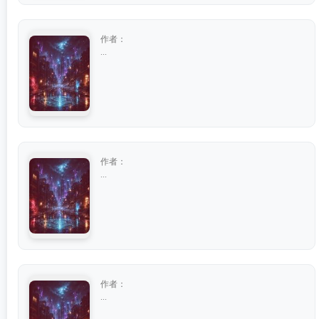
作者：
...
作者：
...
作者：
...