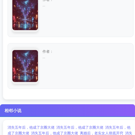
...
作者：
...
相邻小说
消失五年后，他成了京圈大佬​​
消失五年后，他成了京圈大佬​​
消失五年后，他
成了京圈大佬​​
消失五年后，他成了京圈大佬​​
离婚后，老实女人彻底开窍
消失