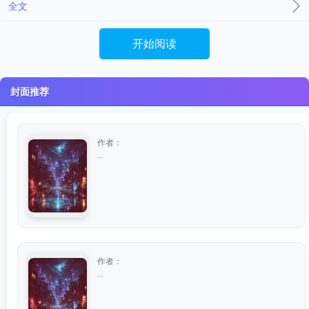
全文
开始阅读
封面推荐
作者：
...
作者：
...