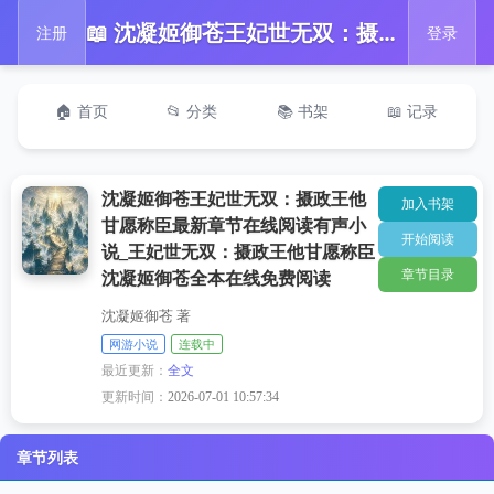
📖 沈凝姬御苍王妃世无双：摄政王他甘愿称臣最新章节在线阅读有声小说_王妃世无双：摄政王他甘愿称臣沈凝姬御苍全本在线免费阅读
注册
登录
🏠 首页
📂 分类
📚 书架
📖 记录
沈凝姬御苍王妃世无双：摄政王他
加入书架
甘愿称臣最新章节在线阅读有声小
开始阅读
说_王妃世无双：摄政王他甘愿称臣
章节目录
沈凝姬御苍全本在线免费阅读
沈凝姬御苍 著
网游小说
连载中
最近更新：
全文
更新时间：
2026-07-01 10:57:34
章节列表