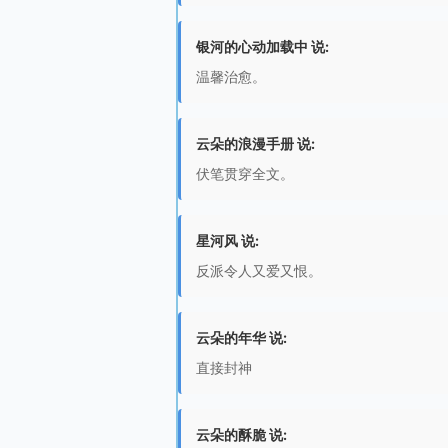
银河的心动加载中 说:
温馨治愈。
云朵的浪漫手册 说:
伏笔贯穿全文。
星河风 说:
反派令人又爱又恨。
云朵的年华 说:
直接封神
云朵的酥脆 说: