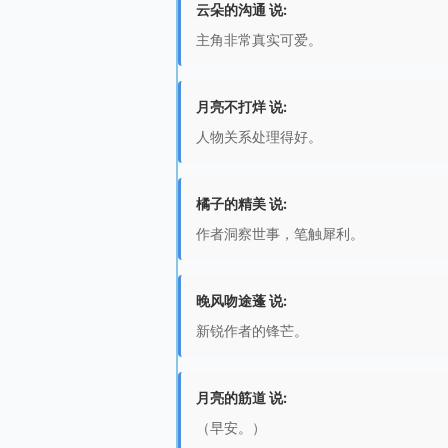
云朵的沟通 说:
主角非常真实可爱。
月亮不打烊 说:
人物关系处理得好。
橘子的精美 说:
作者洞察世事，笔触犀利。
晚风吻途蓬 说:
新锐作者的锋芒。
月亮的筋道 说:
（早安。）