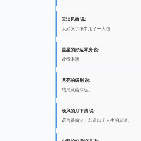
云淡风微 说:
太好哭了纸巾用了一大包
星星的好运琴房 说:
读得淋漓
月亮的级别 说:
结局意蕴深远。
晚风的月下清 说:
语言很简洁，却道出了人生的真谛。