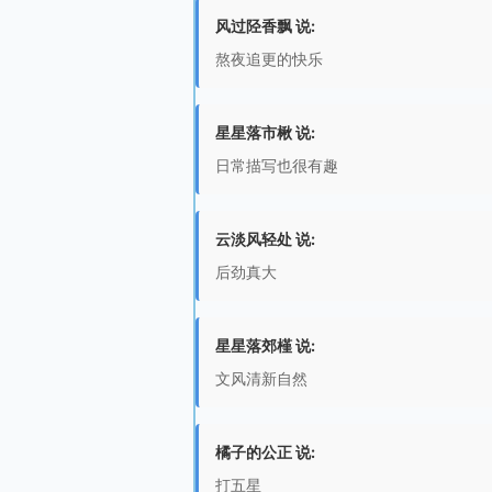
风过陉香飘 说:
熬夜追更的快乐
星星落市楸 说:
日常描写也很有趣
云淡风轻处 说:
后劲真大
星星落郊槿 说:
文风清新自然
橘子的公正 说:
打五星