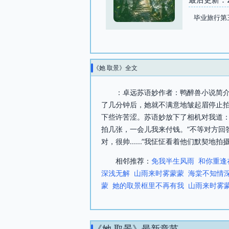
毕业旅行第
《她 取景》全文
：卓远苏语妙作者：鸭醉兽小说简介
了几分钟后，她就不满意地皱起眉停止拍
下些许苦涩。苏语妙放下了相机对我道：
拍几张，一会儿我来付钱。”不等对方回
对，很帅......”我怔怔看着他们默契
相邻推荐：
免我半生风雨
和你重逢
深浅无解
山雨来时雾蒙蒙
海棠不知情
蒙
她的取景框里不再有我
山雨来时雾
《她 取景》最新章节