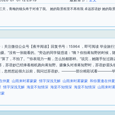
三天，青梅的镜头终于对准了我。 她的取景框里不再有我 卓远苏语妙 她的取
：关注微信公众号【夜半阅读】回复书号：15964 ，即可阅读 毕业旅
摄。“没有一张能看的。”旁边的同学疑惑道：“咦？你拍蒋知野的时候，
“算了，不拍了。”“你表现力一般，怎么拍都那样。”说完，她随手扯过路
答，苏语妙已经捧着相机跑向蒋知野。摄像头对准蒋知野时，苏语妙眉头
地拍摄，忽然想起很久以前，我问过苏语妙。————部分精彩试看————毕
在仲夏
山雨来时雾蒙蒙
情字深浅无解
山雨来时雾蒙蒙
和你重逢在仲夏
深
情字深浅无解
海棠不知情深
海棠不知情深
海棠不知情深
山雨来时
蒙蒙