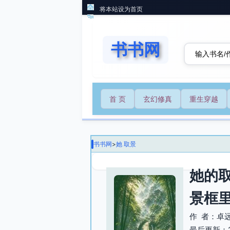
将本站设为首页
书书网
首 页
玄幻修真
重生穿越
书书网
>
她 取景
她的
景框
作 者：卓
最后更新：202