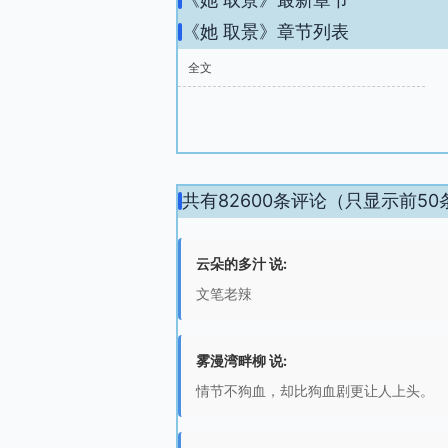
《她 取景》章节列表
全文
共有82600条评论（只显示前50
云朵的多汁 说:
文笔老辣
雾漫湾畔柳 说:
情节不狗血，却比狗血剧更让人上头。