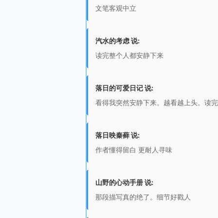
文笔客观中立
汽水的考虑 说:
读完整个人都安静下来
落日的可爱日记 说:
看得我突然安静下来。越看越上头。读完
落日映秦藓 说:
作者懂得留白 更耐人寻味
山野的心动手册 说:
那段描写真的绝了。细节好戳人