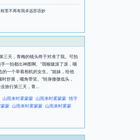
景框里不再有我卓远苏语妙
行第三天，青梅的镜头终于对准了我。可拍
随手一拍都出神图啊。”我喉咙滚了滚，咽
边的一个举着相机的女生。“姐妹，给他
顿时舒展，嘴角带笑。“转身微微低头，
业旅行第三天，青...
山雨来时雾蒙蒙
山雨来时雾蒙蒙
情字
雾蒙蒙
山雨来时雾蒙蒙
山雨来时雾蒙