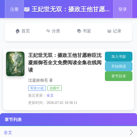
📖 王妃世无双：摄政王他甘愿称臣沈凝姬御苍全文免费阅读全集在线阅读
注册
登录
🏠 首页
📂 分类
📚 书架
📖 记录
王妃世无双：摄政王他甘愿称臣沈
加入书架
凝姬御苍全文免费阅读全集在线阅
开始阅读
读
章节目录
沈凝姬御苍 著
军史小说
连载中
最近更新：
全文
更新时间：
2026-07-01 10:56:11
章节列表
全文