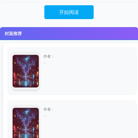
开始阅读
封面推荐
作者：
...
作者：
...