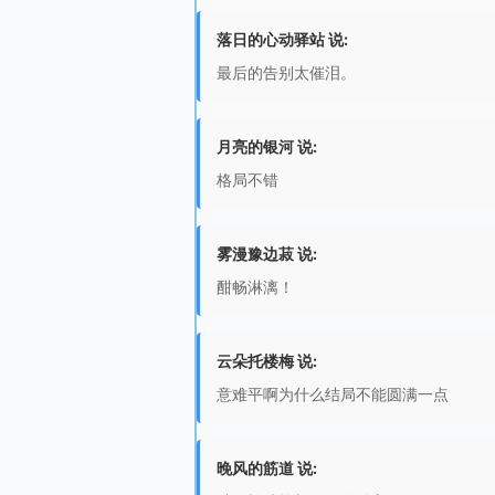
落日的心动驿站 说:
最后的告别太催泪。
月亮的银河 说:
格局不错
雾漫豫边菽 说:
酣畅淋漓！
云朵托楼梅 说:
意难平啊为什么结局不能圆满一点
晚风的筋道 说: