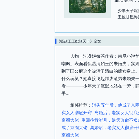
少年天子沉
王他甘愿称
《摄政王王妃倾天下》全文
人物：沈凝姬御苍作者：南凰小说简
嘲讽。表面看似温润如玉的未婚夫，实
到了国公府这个被污了清白的嫡女身上。
什么玩笑？她直接飞起踩废渣男未婚夫
看————少年天子沉默地站在一旁，
手...
相邻推荐：
消失五年后，他成了京圈大
实女人彻底开窍
离婚后，老实女人彻底
京圈大佬​​
重回往昔岁月，逆天改命不负
成了京圈大佬​​
离婚后，老实女人彻底开
京圈大佬​​