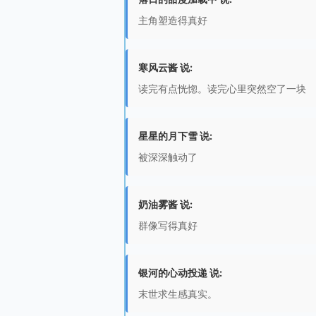
主角塑造得真好
寒风云酱 说:
读完有点恍惚。读完心里突然空了一块
星星的月下雪 说:
被深深触动了
奶油雾酱 说:
群像写得真好
银河的心动投递 说:
末世求生感真实。