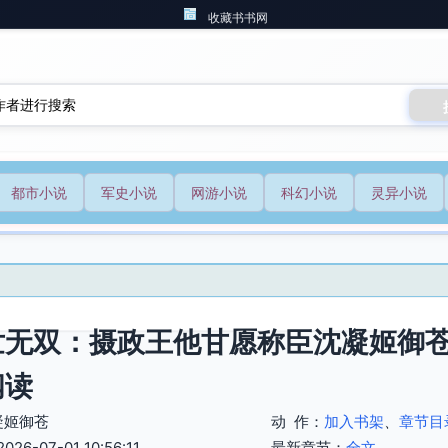
收藏书书网
都市小说
军史小说
网游小说
科幻小说
灵异小说
世无双：摄政王他甘愿称臣沈凝姬御
阅读
凝姬御苍
动 作：
加入书架
、
章节目
6-07-01 10:56:11
最新章节：
全文