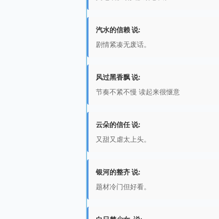
汽水的信赖 说:
剧情紧凑无废话。
风过黑香飘 说:
节奏不紧不慢 读起来很惬意
云朵的信任 说:
又甜又虐太上头。
银河的整齐 说:
题材冷门但好看。