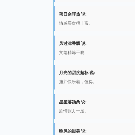
落日余晖热 说:
情感层次很丰富。
风过津香飘 说:
文笔精炼干脆
月亮的甜度超标 说:
痛并快乐着，值得。
星星落颍桑 说:
剧情张力十足。
晚风的甜美 说: