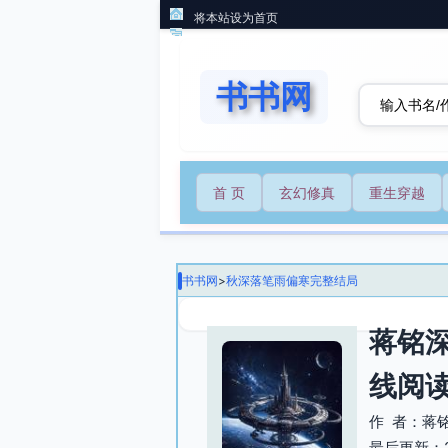
将本站设为首页
书书网
首 页
玄幻修真
重生穿越
书书网
>
秋深落笔雨偏寒完整结局
蒋铭
线阅
作 者：蒋
最后更新：202