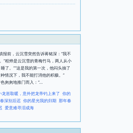
愿填报前，云沉雪突然告诉蒋铭深：“我不
。”程烨是云沉雪的青梅竹马，两人从小
睡了。”“这是我的第一次，他闷头抽了
这种情况下，我不能打消他的积极。”
匆地推门而入：“...
小龙崽取暖，意外把龙帝钓上来了
你的
春深别后迟
你的星光我的归期
那年春
迟
爱意难寻泪成海