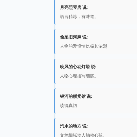
月亮照琴房 说:
语言精炼，有味道。
偷采旧河麻 说:
人物的爱恨情仇极其浓烈
晚风的心动灯塔 说:
人物心理描写细腻。
银河的贩卖馆 说:
读得真切
汽水的地方 说:
文笔细腻动人触动心弦。