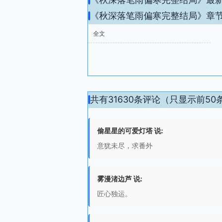
《秋深落笔雨偏寒完整结局》章
全文
共有31630条评论（只显示前50
偷星星的可爱灯塔 说:
意犹未尽，求番外
雾漫渚边芦 说:
匠心独运。