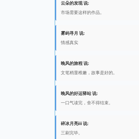
云朵的发现 说:
市场需要这样的作品。
雾屿寻月 说:
情感真实
晚风的旅程 说:
文笔稍显稚嫩，故事是好的。
晚风的好运驿站 说:
一口气读完，舍不得结束。
碎冰月亮iii 说:
三刷完毕。