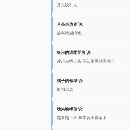
开头吸引人
月亮泉边枣 说:
故事情感绵密。
银河的温柔琴房 说:
读起来很上头 不知不觉就看完了
橘子的领域 说:
恨到远离
晚风吻峰顶 说:
越看越上头 根本舍不得放下