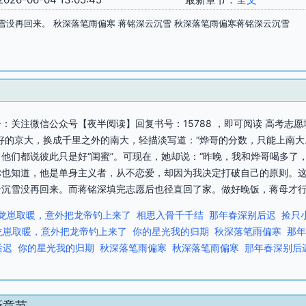
雪没再回来。 秋深落笔雨偏寒 蒋铭深云沉雪 秋深落笔雨偏寒蒋铭深云沉雪
：关注微信公众号【夜半阅读】回复书号：15788 ，即可阅读 高考志
好的京大，换成千里之外的南大，轻描淡写道：“烨哥的分数，只能上南大
他们都说彼此只是好“闺蜜”。可现在，她却说：“昨晚，我和烨哥喝多了，
“你也知道，他是单身主义者，从不恋爱，却因为我决定打破自己的原则。
沉雪没再回来。而蒋铭深填完志愿后也径直回了家。做好晚饭，蒋母才行色匆
龙崽取暖，意外把龙帝钓上来了
相思入骨千千结
那年春深别后迟
捡只
龙崽取暖，意外把龙帝钓上来了
你的星光我的归期
秋深落笔雨偏寒
那年
后迟
你的星光我的归期
秋深落笔雨偏寒
秋深落笔雨偏寒
那年春深别后
新章节