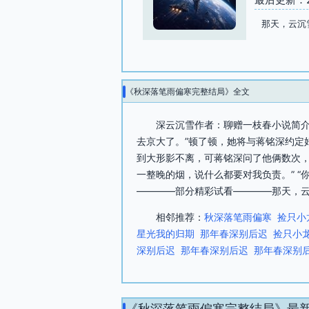
那天，云沉
《秋深落笔雨偏寒完整结局》全文
深云沉雪作者：聊赠一枝春小说简介
去京大了。”顿了顿，她将与蒋铭深约定
到大形影不离，可蒋铭深问了他俩数次，
一整晚的烟，说什么都要对我负责。” 
————部分精彩试看————那天，云
相邻推荐：
秋深落笔雨偏寒
捡只小
星光我的归期
那年春深别后迟
捡只小
深别后迟
那年春深别后迟
那年春深别
《秋深落笔雨偏寒完整结局》最