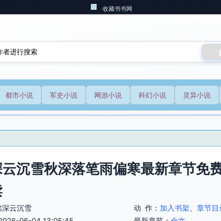
收藏书书网
都市小说
军史小说
网游小说
科幻小说
灵异小说
深云沉雪秋深落笔雨偏寒最新章节免
读
铭深云沉雪
动 作：
加入书架
、
章节目
6-06-04 13:05:45
最新章节：
全文