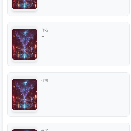
作者：
...
作者：
...
作者：