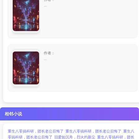
...
作者：
...
相邻小说
重生八零搞科研，团长老公后悔了
重生八零搞科研，团长老公后悔了
重生八
零搞科研，团长老公后悔了
旧爱如沉舟，烈火灼新尘
重生八零搞科研，团长