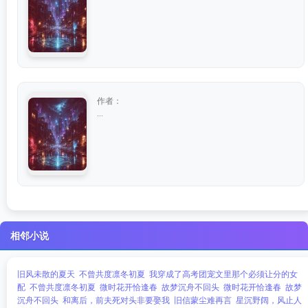
作者：
...
相邻小说
旧风未散的夏天
不曾共度凛冬初夏
我穿成了高考团宠文里那个必须让分的女
配
不曾共度凛冬初夏
微时花开恰逢春
故梦沉舟不回头
微时花开恰逢春
故梦
沉舟不回头
和离后，前夫死对头非要娶我
旧信蒙尘难再言
星沉野阔，风止人