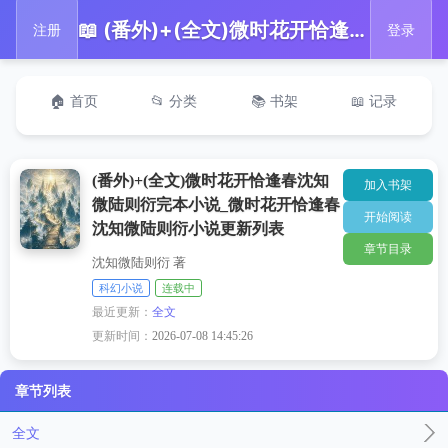
📖 (番外)+(全文)微时花开恰逢春沈知微陆则衍完本小说_微时花开恰逢春沈知微陆则衍小说更新列表
注册
登录
🏠 首页
📂 分类
📚 书架
📖 记录
(番外)+(全文)微时花开恰逢春沈知
加入书架
微陆则衍完本小说_微时花开恰逢春
开始阅读
沈知微陆则衍小说更新列表
章节目录
沈知微陆则衍 著
科幻小说
连载中
最近更新：
全文
更新时间：
2026-07-08 14:45:26
章节列表
全文