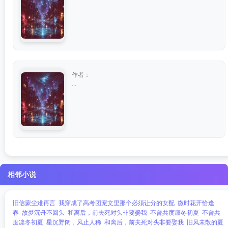
作者：
...
相邻小说
旧信蒙尘难再言
我穿成了高考团宠文里那个必须让分的女配
微时花开恰逢
春
故梦沉舟不回头
和离后，前夫死对头非要娶我
不曾共度凛冬初夏
不曾共
度凛冬初夏
星沉野阔，风止人稀
和离后，前夫死对头非要娶我
旧风未散的夏