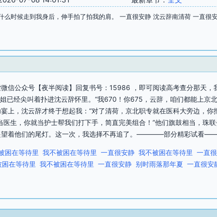
什么时候走到我身后，伸手拍了拍我的肩。 一直很安静 沈云辞南清荷 一直很
微信公众号【夜半阅读】回复书号：15986 ，即可阅读高考查分那天
姐已经尖叫着扑进沈云辞怀里。“我670！你675，云辞，咱们都能上京
宴上，沈云辞才终于想起我：“对了清荷，京北职专就在医科大旁边，你
当医生，你就当护士帮我们打下手，简直完美组合！”他们旗鼓相当，珠
望着他们的尾灯。这一次，我选择不再追了。————部分精彩试看———
被困在等待里
我不被困在等待里
一直很安静
我不被困在等待里
一直很
被困在等待里
我不被困在等待里
一直很安静
别时雨落那年夏
一直很安