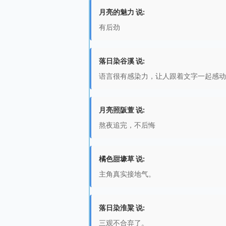
月亮的魅力 说:
有后劲
落日染谷溪 说:
语言很有感染力，让人跟着文字一起感动
月亮照阪萱 说:
熬夜追完，不后悔
橘色甜壕草 说:
主角真实接地气。
落日染淮粱 说:
三观不合弃了。