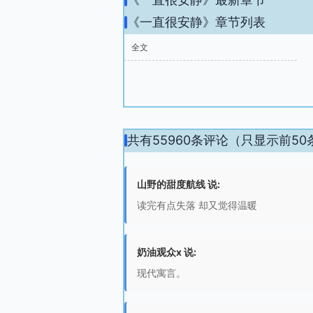
《一直很安静》章节列表
全文
共有55960条评论（只显示前50
山野的甜度航线 说:
读完有点失落 却又觉得温暖
奶油观众x 说:
现代寓言。