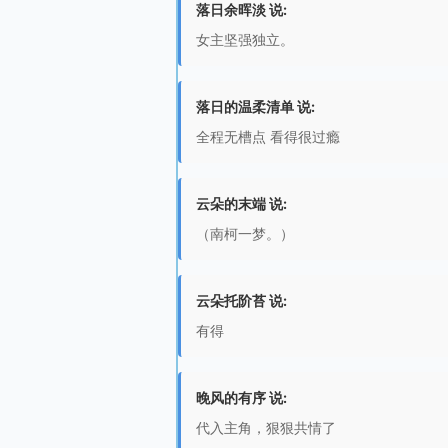
落日余晖淡 说:
女主坚强独立。
落日的温柔清单 说:
全程无槽点 看得很过瘾
云朵的末端 说:
（南柯一梦。）
云朵托阶苔 说:
有得
晚风的有序 说:
代入主角，狠狠共情了