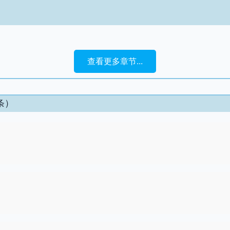
查看更多章节...
条）