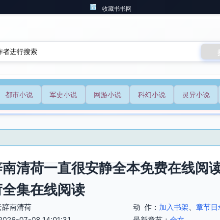
收藏书书网
都市小说
军史小说
网游小说
科幻小说
灵异小说
辞南清荷一直很安静全本免费在线阅读
荷全集在线阅读
云辞南清荷
动 作：
加入书架
、
章节目
6-07-08 14:01:31
最新章节：
全文