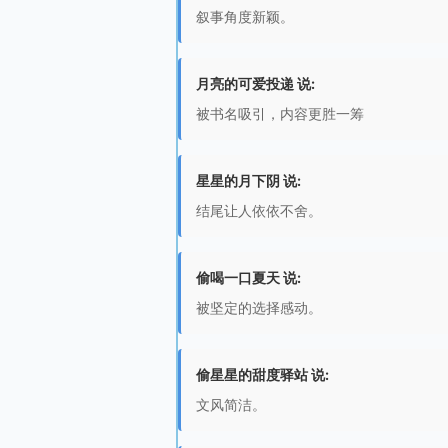
叙事角度新颖。
月亮的可爱投递 说:
被书名吸引，内容更胜一筹
星星的月下阴 说:
结尾让人依依不舍。
偷喝一口夏天 说:
被坚定的选择感动。
偷星星的甜度驿站 说:
文风简洁。