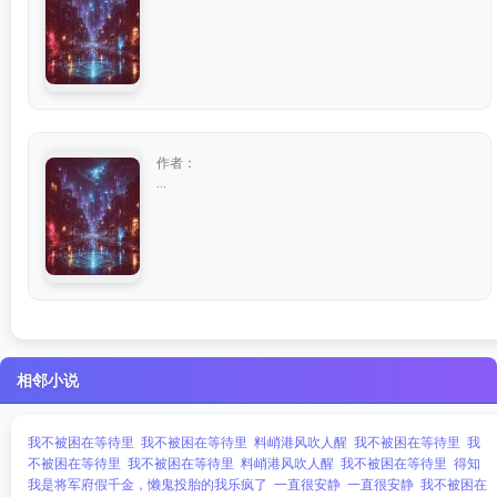
作者：
...
相邻小说
我不被困在等待里
我不被困在等待里
料峭港风吹人醒
我不被困在等待里
我
不被困在等待里
我不被困在等待里
料峭港风吹人醒
我不被困在等待里
得知
我是将军府假千金，懒鬼投胎的我乐疯了
一直很安静
一直很安静
我不被困在