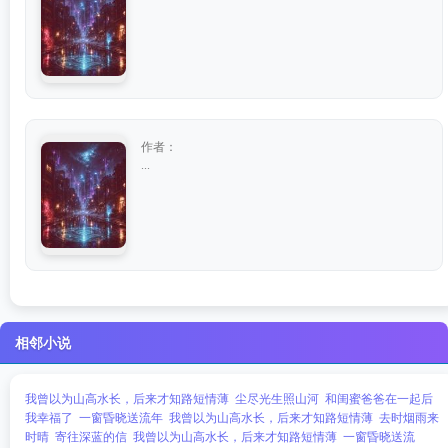
作者：
...
相邻小说
我曾以为山高水长，后来才知路短情薄
尘尽光生照山河
和闺蜜爸爸在一起后
我幸福了
一窗昏晓送流年
我曾以为山高水长，后来才知路短情薄
去时烟雨来
时晴
寄往深蓝的信
我曾以为山高水长，后来才知路短情薄
一窗昏晓送流