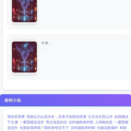
作者：
...
相邻小说
我诀所思事
我曾以为山高水长，后来才知路短情薄
尘尽光生照山河
如我搁浅
千丈渊
一窗昏晓送流年
寄往深蓝的信
去时烟雨来时晴
人间晚别意
一窗昏晓
送流年
全家欺我辱我？我转身母仪天下
去时烟雨来时晴
当烟花散落时
和闺