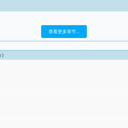
查看更多章节...
条）