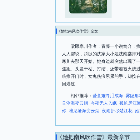
《她把南风吹作雪》全文
棠顾寒川作者：青藤一小说简介：搜
人人都说，骄纵的沈家大小姐沈南棠押
寒川去那天开始。她身边就突然出现了
焦距。头发干枯、打结，还带着被火烧
临推开门时，女鬼伤痕累累的手，却按在
回港这...
相邻推荐：
爱意难寻泪成海
雾隐那
见沧海变云烟
今夜无人入眠
孤帆尽江
你
唯见沧海变云烟
夜雨折尽楚江花
她
《她把南风吹作雪》最新章节