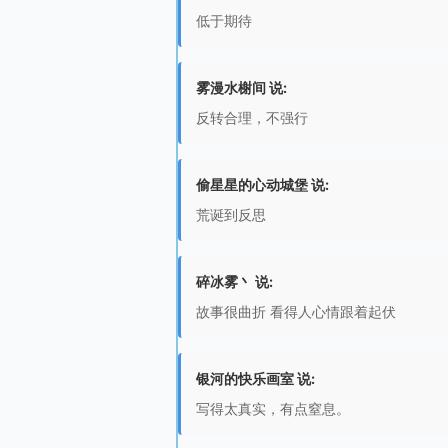
低于期待
雾漫水榭间 说:
反转合理，不强行
偷星星的心动城堡 说:
荒诞到反思
碎冰雾丶 说:
故事很曲折 看得人心情跟着起伏
银河的快乐画室 说:
写得太真实，有点窒息。