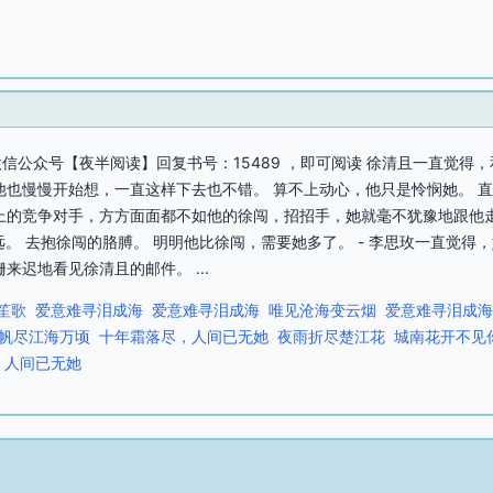
信公众号【夜半阅读】回复书号：15489 ，即可阅读 徐清且一直觉得
他也慢慢开始想，一直这样下去也不错。 算不上动心，他只是怜悯她。 
上的竞争对手，方方面面都不如他的徐闯，招招手，她就毫不犹豫地跟他
走远。 去抱徐闯的胳膊。 明明他比徐闯，需要她多了。 - 李思玫一直觉
来迟地看见徐清且的邮件。 ...
笙歌
爱意难寻泪成海
爱意难寻泪成海
唯见沧海变云烟
爱意难寻泪成海
帆尽江海万顷
十年霜落尽，人间已无她
夜雨折尽楚江花
城南花开不见
，人间已无她