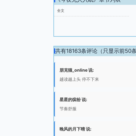
全文
共有18163条评论（只显示前50
朋克猫_online 说:
越读越上头 停不下来
星星的缤纷 说:
节奏舒服
晚风的月下晴 说: