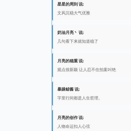
星星的周到 说:
文风沉稳大气优雅
奶油月亮丶 说:
几句看下来就知道稳了
月亮的稳重 说:
观点很新颖 让人忍不住拍案叫绝
暴躁鲸酱 说:
字里行间都是人生哲理。
月亮的创作 说:
人物命运扣人心弦