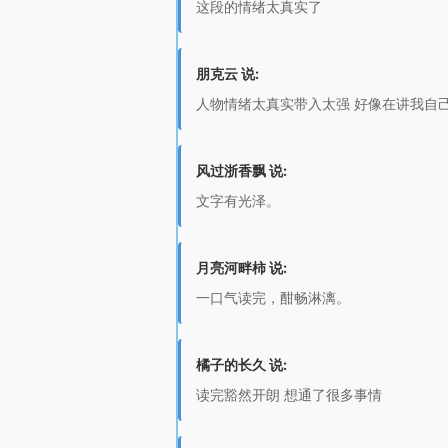
这段的情绪太真实了
朋克云 说:
人物情绪太真实带入太强 好像在讲我自
风过浙香飘 说:
文字有光泽。
月亮河畔柿 说:
一口气读完，酣畅淋漓。
橘子的长久 说:
读完豁然开朗 想通了很多事情