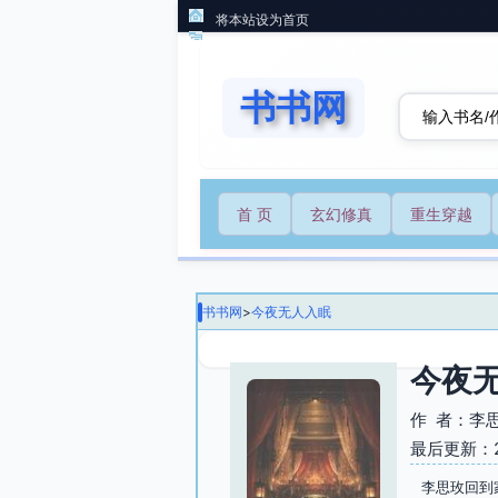
将本站设为首页
书书网
首 页
玄幻修真
重生穿越
书书网
>
今夜无人入眠
今夜
作 者：李
最后更新：202
李思玫回到