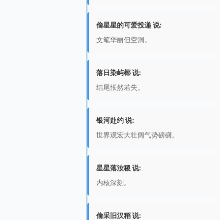
偷星星的可爱投递 说:
文笔华丽但空洞。
落日染屿椰 说:
结尾怅然若失。
银河赴约 说:
世界观宏大壮阔气势磅礴。
星星落汝稷 说:
内核深刻。
偷采旧汉稻 说: