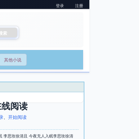
登录
注册
搜索
其他小说
在线阅读
录
、
开始阅读
 李思玫徐清且 今夜无人入眠李思玫徐清