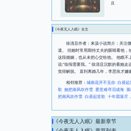
且
《今夜无人入眠》全文
徐清且作者：来汲小说简介：关注微
遣。 但她时常用期待丈夫的眼睛看他，
这段婚姻，也从未把心交给他。 他瞧不
说:“徐闯需要我。” 徐清且沉默的看她
觉得解脱。 直到离婚几年，李思玫才姗姗
相邻推荐：
城南花开不见你
白昼起
歌
她把南风吹作雪
爱意难寻泪成海
孤
把南风吹作雪
白昼起笙歌
十年霜落尽
《今夜无人入眠》最新章节
《今夜无人入眠》章节列表