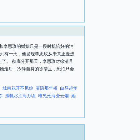
，和李思玫的婚姻只是一段时机恰好的消
直到有一天，他发现李思玫从未真正走进
走了。 彻底分开那天，李思玫对徐清且
得，她走后，冷静自持的徐清且，恐怕只会
城南花开不见你
雾隐那年桥
白昼起笙
你
孤帆尽江海万顷
唯见沧海变云烟
她