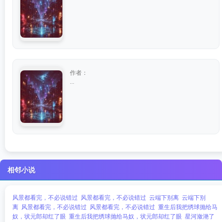
作者：
...
相邻小说
风景都看完，不必说错过
风景都看完，不必说错过
云端下别离
云端下别
离
风景都看完，不必说错过
风景都看完，不必说错过
重生后我把绣球抛给马
奴，状元郎却红了眼
重生后我把绣球抛给马奴，状元郎却红了眼
星河潋滟了